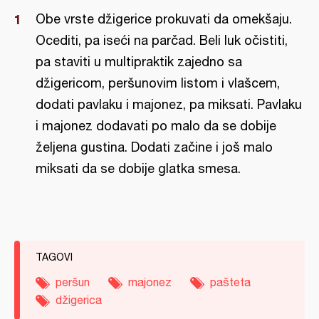
Obe vrste džigerice prokuvati da omekšaju.
Ocediti, pa iseći na parčad. Beli luk očistiti,
pa staviti u multipraktik zajedno sa
džigericom, peršunovim listom i vlašcem,
dodati pavlaku i majonez, pa miksati. Pavlaku
i majonez dodavati po malo da se dobije
željena gustina. Dodati začine i još malo
miksati da se dobije glatka smesa.
TAGOVI
peršun
majonez
pašteta
džigerica