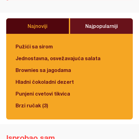
Najnoviji
Najpopularniji
Pužići sa sirom
Jednostavna, osvežavajuća salata
Brownies sa jagodama
Hladni čokoladni dezert
Punjeni cvetovi tikvica
Brzi ručak (3)
Isprobao sam