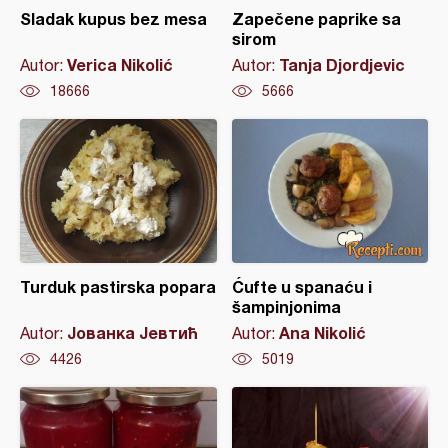
Sladak kupus bez mesa
Zapečene paprike sa
sirom
Verica Nikolić
Tanja Djordjevic
Autor:
Autor:
18666
5666
Turduk pastirska popara
Ćufte u spanaću i
šampinjonima
Јованка Јевтић
Ana Nikolić
Autor:
Autor:
4426
5019