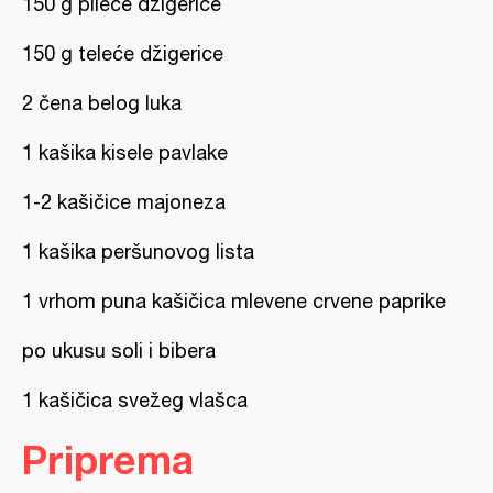
150 g pileće džigerice
150 g teleće džigerice
2 čena belog luka
1 kašika kisele pavlake
1-2 kašičice majoneza
1 kašika peršunovog lista
1 vrhom puna kašičica mlevene crvene paprike
po ukusu soli i bibera
1 kašičica svežeg vlašca
Priprema