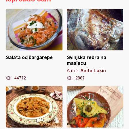
Salata od šargarepe
Svinjska rebra na
maslacu
Anita Lukic
Autor:
44772
2887