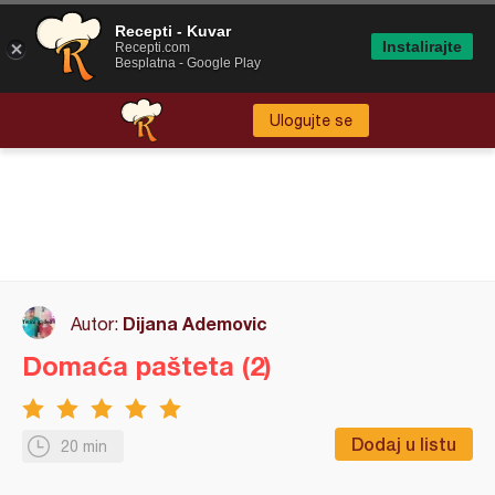
Recepti - Kuvar
Instalirajte
Recepti.com
Besplatna - Google Play
Ulogujte se
Dijana Ademovic
Autor:
Domaća pašteta (2)
Dodaj u listu
20 min