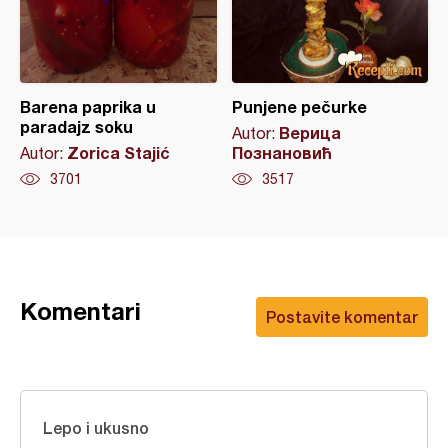
Barena paprika u
Punjene pečurke
paradajz soku
Верица
Autor:
Zorica Stajić
Познановић
Autor:
3701
3517
Komentari
Postavite komentar
Lepo i ukusno