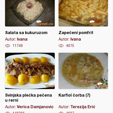
Salata sa kukuruzom
Zapečeni pomfrit
Ivana
Ivana
Autor:
Autor:
11749
4075
Svinjska plećka pečena
Karfiol čorba (7)
u rerni
Verica Damjanovic
Terezija Erić
Autor:
Autor: