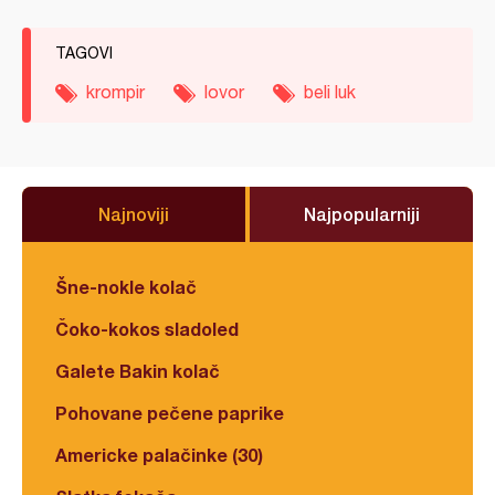
TAGOVI
krompir
lovor
beli luk
Najnoviji
Najpopularniji
Šne-nokle kolač
Čoko-kokos sladoled
Galete Bakin kolač
Pohovane pečene paprike
Americke palačinke (30)