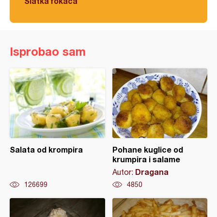
Slatka fokača
Isprobao sam
Salata od krompira
Pohane kuglice od
krumpira i salame
Dragana
Autor:
126699
4850