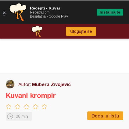
Recepti - Kuvar
Instalirajte
Recepti.com
Besplatna - Google Play
Ulogujte se
Mubera Živojević
Autor:
Kuvani krompir
Dodaj u listu
20 min