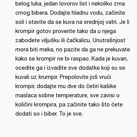
belog luka, jedan lovorov list i nekoliko zrna
crnog bibera. Dodajte hladnu vodu, začinite
soli i stavite da se kuva na srednjoj vatri. Je li
krompir gotov proverite tako da u njega
zabodete viljušku ili čačkalicu. Unutrašnjost
mora biti meka, no pazite da ga ne prekuvate
kako se krompir ne bi raspao. Kada je kuvan,
ocedite ga i izvadite sve dodatke koji su se
kuvali uz krumpir. Prepolovite još vrući
krompir, dodajte mu dve do četiri kašike
maslaca sobne temperature, sve zavisi o
količini krompira, pa začinite tako što ćete
dodati so i biber. To je sve.