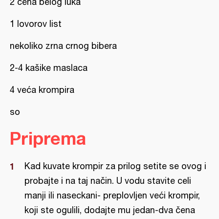
2 čena belog luka
1 lovorov list
nekoliko zrna crnog bibera
2-4 kašike maslaca
4 veća krompira
so
Priprema
Kad kuvate krompir za prilog setite se ovog i
probajte i na taj način. U vodu stavite celi
manji ili naseckani- preplovljen veći krompir,
koji ste ogulili, dodajte mu jedan-dva čena