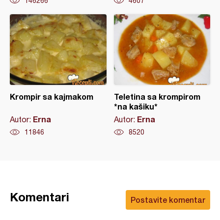
146266
4607
Krompir sa kajmakom
Teletina sa krompirom
*na kašiku*
Erna
Erna
Autor:
Autor:
11846
8520
Komentari
Postavite komentar