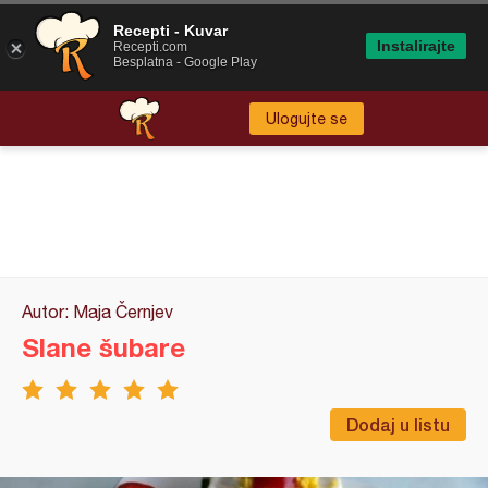
Recepti - Kuvar
Instalirajte
Recepti.com
Besplatna - Google Play
Ulogujte se
Autor: Maja Černjev
Slane šubare
Dodaj u listu