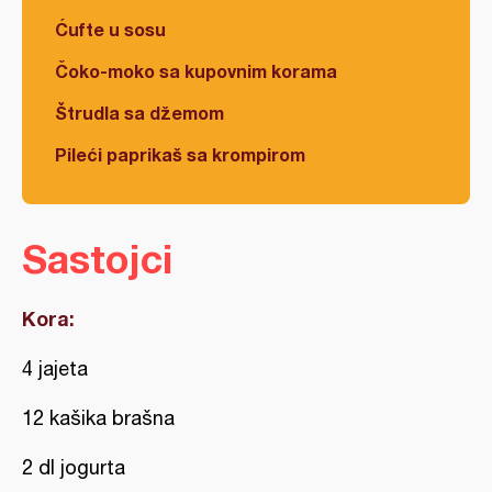
Ćufte u sosu
Čoko-moko sa kupovnim korama
Štrudla sa džemom
Pileći paprikaš sa krompirom
Sastojci
Kora:
4 jajeta
12 kašika brašna
2 dl jogurta