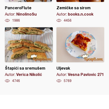
PanceroFlute
Zemičke sa sirom
NinolinoSu
books.n.cook
Autor:
Autor:
1986
4456
Štapići sa sremušem
Uljevak
Verica Nikolić
Vesna Pavlovic 271
Autor:
Autor:
4746
5769