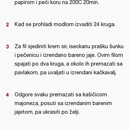
papirom i peći koru na 200C 20min.
Kad se prohladi modlom izvaditi 24 kruga.
Za fil sjediniti krem sir, iseckanu prašku šunku
i pečenicu i izrendano bareno jaje. Ovim filom
spajati po dva kruga, a okolo ih premazati sa
pavlakom, pa uvaljati u izrendani kačkavalj.
Odgore svaku premazati sa kašičicom
majoneza, posuti sa izrendanim barenim
jajetom, pa ukrasiti po želji.