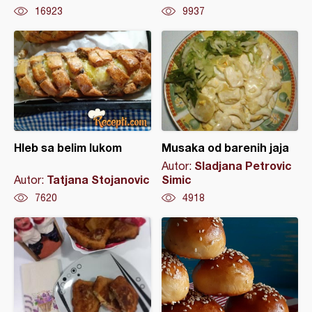
16923
9937
Hleb sa belim lukom
Musaka od barenih jaja
Sladjana Petrovic
Autor:
Tatjana Stojanovic
Simic
Autor:
7620
4918