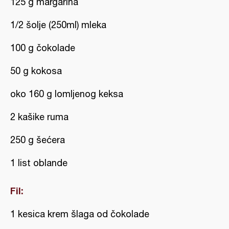
125 g margarina
1/2 šolje (250ml) mleka
100 g čokolade
50 g kokosa
oko 160 g lomljenog keksa
2 kašike ruma
250 g šećera
1 list oblande
Fil:
1 kesica krem šlaga od čokolade