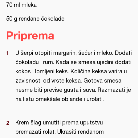
70 ml mleka
50 g rendane čokolade
Priprema
U šerpi otopiti margarin, šećer i mleko. Dodati
čokoladu i rum. Kada se smesa ujedini dodati
kokos i lomljeni keks. Količina keksa varira u
zavisnosti od vrste keksa. Gotova smesa
nesme biti previse gusta i suva. Razmazati je
na listu omekšale oblande i urolati.
Krem šlag umutiti prema uputstvu i
premazati rolat. Ukrasiti rendanom