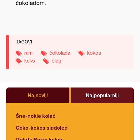
čokoladom.
TAGOVI
rum
čokolada
kokos
keks
šlag
Najnoviji
Najpopularniji
Šne-nokle kolač
Čoko-kokos sladoled
Galete Bakin kolač