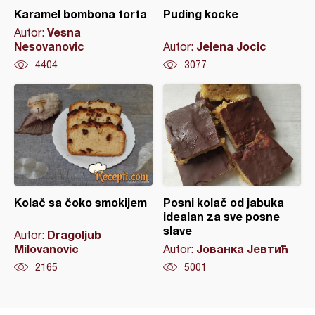
Karamel bombona torta
Puding kocke
Vesna
Autor:
Nesovanovic
Jelena Jocic
Autor:
4404
3077
Kolač sa čoko smokijem
Posni kolač od jabuka
idealan za sve posne
slave
Dragoljub
Autor:
Milovanovic
Јованка Јевтић
Autor:
2165
5001