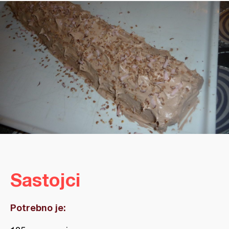
Sastojci
Potrebno je: