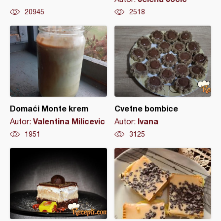
20945
2518
Domaći Monte krem
Cvetne bombice
Valentina Milicevic
Ivana
Autor:
Autor:
1951
3125