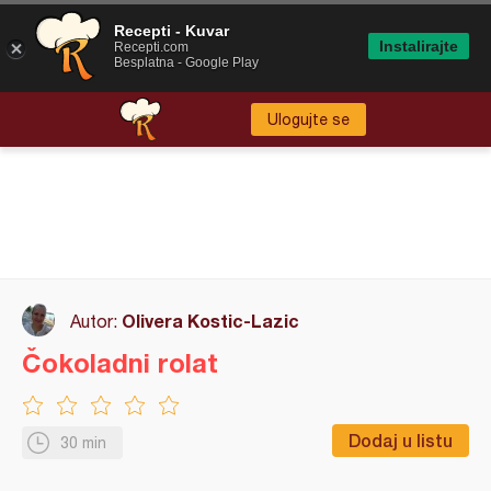
Recepti - Kuvar
Instalirajte
Recepti.com
Besplatna - Google Play
Ulogujte se
Olivera Kostic-Lazic
Autor:
Čokoladni rolat
Dodaj u listu
30 min