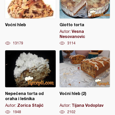
Voćni hleb
Giotto torta
Vesna
Autor:
Nesovanovic
13179
3114
Nepečena torta od
Voćni hleb (2)
oraha i lešnika
Zorica Stajić
Tijana Vodoplav
Autor:
Autor:
1948
2102