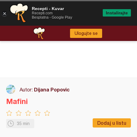
Recepti - Kuvar
Instalirajte
Recepti.com
Besplatna - Google Play
Ulogujte se
Dijana Popovic
Autor:
Mafini
Dodaj u listu
35 min