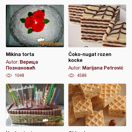
Mikina torta
Čoko-nugat rozen
kocke
Верица
Autor:
Познановић
Marijana Petrović
Autor:
1048
4586