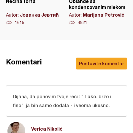
Necina torta
Oblande sa
kondenzovanim mlekom
Јованка Јевтић
Marijana Petrović
Autor:
Autor:
1615
4921
Komentari
Postavite komentar
Dijana, da ponovim tvoje reči : " Lako. brzo i
fino", ja bih samo dodala - i veoma ukusno.
Verica Nikolić