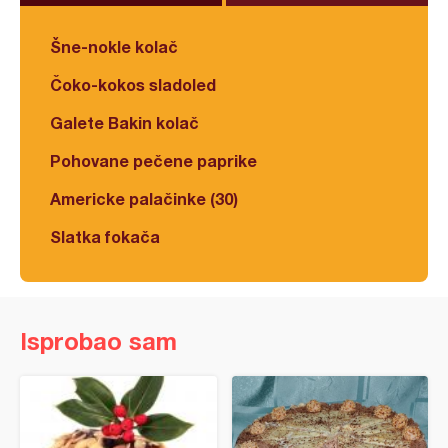
Šne-nokle kolač
Čoko-kokos sladoled
Galete Bakin kolač
Pohovane pečene paprike
Americke palačinke (30)
Slatka fokača
Isprobao sam