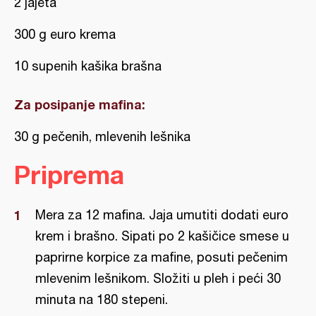
2 jajeta
300 g euro krema
10 supenih kašika brašna
Za posipanje mafina:
30 g pečenih, mlevenih lešnika
Priprema
Mera za 12 mafina. Jaja umutiti dodati euro
krem i brašno. Sipati po 2 kašičice smese u
paprirne korpice za mafine, posuti pečenim
mlevenim lešnikom. Složiti u pleh i peći 30
minuta na 180 stepeni.