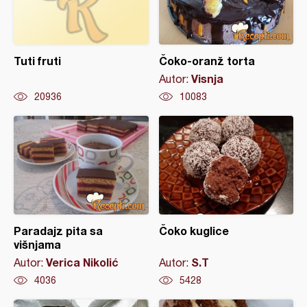
Tuti fruti
Čoko-oranž torta
Visnja
Autor:
20936
10083
Paradajz pita sa
Čoko kuglice
višnjama
Verica Nikolić
S.T
Autor:
Autor:
4036
5428