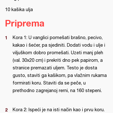
10 kašika ulja
Priprema
Kora 1: U vanglici pomešati brašno, pecivo,
kakao i šećer, pa sjediniti. Dodati vodu i ulje i
viljuškom dobro promešati. Uzeti manj pleh
(val. 30x20 cm) i prekriti dno pek papirom, a
stranice premazati uljem. Testo je dosta
gusto, staviti ga kašikom, pa vlažnim rukama
formirati koru. Staviti da se peče, u
prethodno zagrejanoj rerni, na 160 stepeni.
Kora 2: Ispeći je na isti način kao i prvu koru.