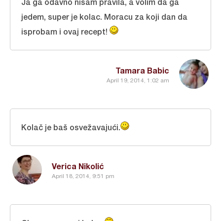
Ja ga odavno nisam pravila, a volim da ga
jedem, super je kolac. Moracu za koji dan da
isprobam i ovaj recept!
Tamara Babic
April 19, 2014, 1:02 am
Kolač je baš osvežavajući.
Verica Nikolić
April 18, 2014, 9:51 pm