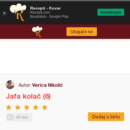
Recepti - Kuvar
Instalirajte
Recepti.com
Besplatna - Google Play
Ulogujte se
Verica Nikolić
Autor:
Jafa kolač (6)
Dodaj u listu
40 min