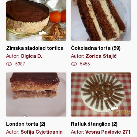
Zimska sladoled tortica
Čokoladna torta (59)
Olgica D.
Zorica Stajić
Autor:
Autor:
6387
5455
London torta (2)
Ratluk štanglice (2)
Sofija Cvjeticanin
Vesna Pavlovic 271
Autor:
Autor: