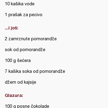
10 kašika vode
1 prašak za pecivo
...i još:
2 zamrznute pomorandže
sok od pomorandže
100 g šećera
7 kašika soka od pomorandže
džem od kajsije
Glazura:
100 g posne čokolade