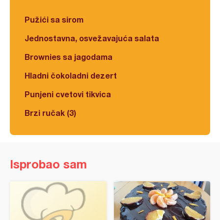
Pužići sa sirom
Jednostavna, osvežavajuća salata
Brownies sa jagodama
Hladni čokoladni dezert
Punjeni cvetovi tikvica
Brzi ručak (3)
Isprobao sam