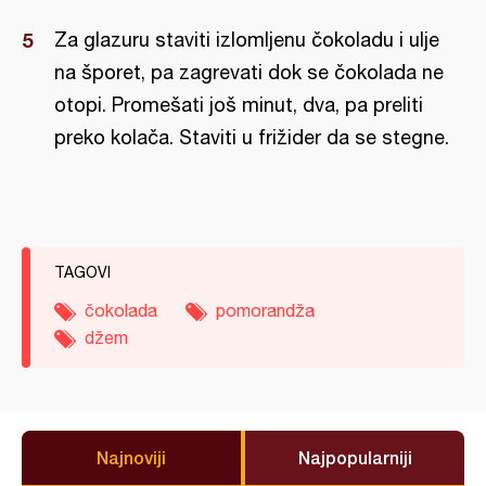
Za glazuru staviti izlomljenu čokoladu i ulje
na šporet, pa zagrevati dok se čokolada ne
otopi. Promešati još minut, dva, pa preliti
preko kolača. Staviti u frižider da se stegne.
TAGOVI
čokolada
pomorandža
džem
Najnoviji
Najpopularniji