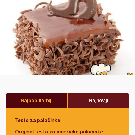
Najpopularniji
Najnoviji
Testo za palačinke
Original testo za američke palačinke