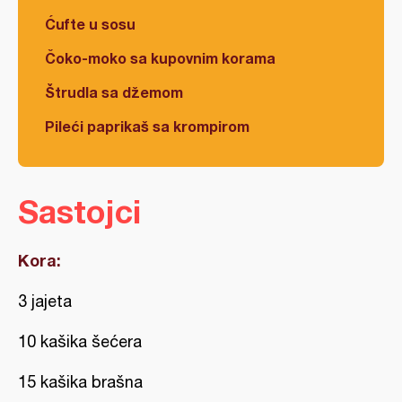
Ćufte u sosu
Čoko-moko sa kupovnim korama
Štrudla sa džemom
Pileći paprikaš sa krompirom
Sastojci
Kora:
3 jajeta
10 kašika šećera
15 kašika brašna