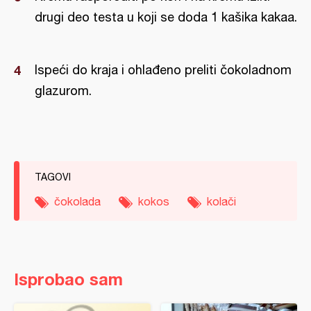
drugi deo testa u koji se doda 1 kašika kakaa.
Ispeći do kraja i ohlađeno preliti čokoladnom
glazurom.
TAGOVI
čokolada
kokos
kolači
Isprobao sam