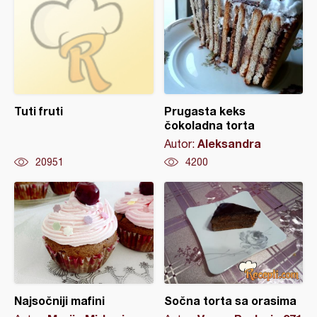
Tuti fruti
Prugasta keks
čokoladna torta
Aleksandra
Autor:
20951
4200
Najsočniji mafini
Sočna torta sa orasima