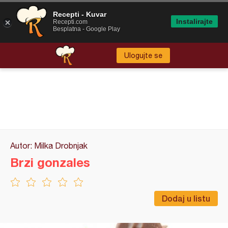
Recepti - Kuvar
Instalirajte
Recepti.com
Besplatna - Google Play
Ulogujte se
Autor: Milka Drobnjak
Brzi gonzales
Dodaj u listu