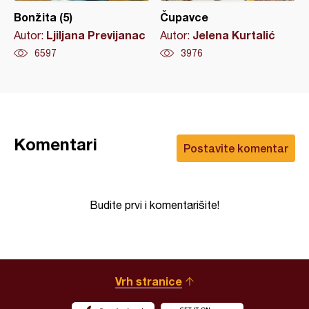
Bonžita (5)
Čupavce
Ljiljana Previjanac
Jelena Kurtalić
Autor:
Autor:
6597
3976
Komentari
Postavite komentar
Budite prvi i komentarišite!
Vrh stranice