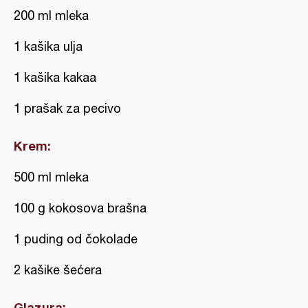
200 ml mleka
1 kašika ulja
1 kašika kakaa
1 prašak za pecivo
Krem:
500 ml mleka
100 g kokosova brašna
1 puding od čokolade
2 kašike šećera
Glazura: