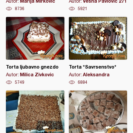
Marija Mirkovic
Vesna Pavlovic 271
Autor:
Autor:
8736
5921
Torta ljubavno gnezdo
Torta *Savrsenstvo*
Milica Zivkovic
Aleksandra
Autor:
Autor:
5749
6884