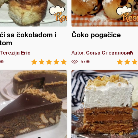
ći sa čokoladom i
Čoko pogačice
etom
Terezija Erić
Соња Стевановић
Autor:
99
5796