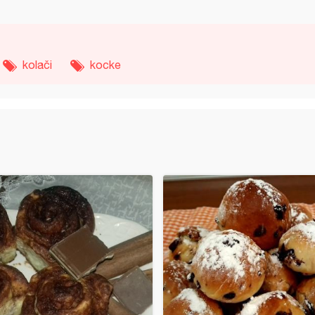
kolači
kocke