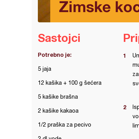
Zimske ko
Sastojci
Pr
Potrebno je:
Um
mu
5 jaja
za
12 kašika + 100 g šećera
sv
5 kašike brašna
Is
2 kašike kakaoa
vo
1/2 praška za pecivo
li
2 dl vode