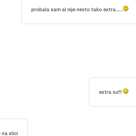
probala sam al nije nesto tako extra......
extra su!!!
 na slici