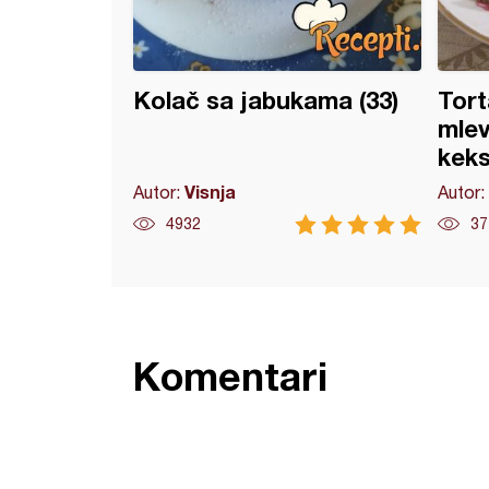
Kolač sa jabukama (33)
Tort
mle
kek
Visnja
Autor:
Autor:
4932
37
Komentari