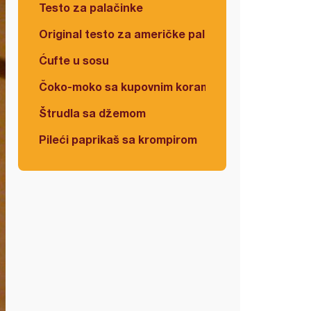
Testo za palačinke
Original testo za američke palačinke
Ćufte u sosu
Čoko-moko sa kupovnim korama
Štrudla sa džemom
Pileći paprikaš sa krompirom