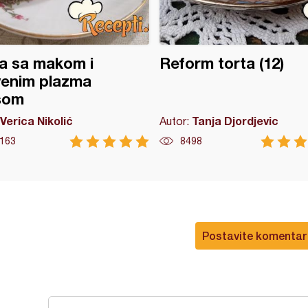
a sa makom i
Reform torta (12)
venim plazma
som
Verica Nikolić
Tanja Djordjevic
Autor:
163
8498
Postavite komentar