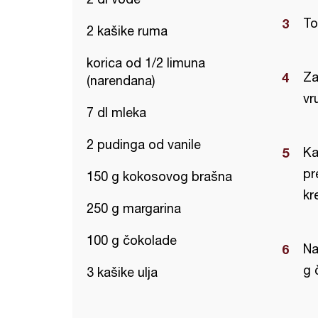
To
2 kašike ruma
korica od 1/2 limuna
Za
(narendana)
vr
7 dl mleka
2 pudinga od vanile
Ka
pr
150 g kokosovog brašna
kr
250 g margarina
100 g čokolade
Na
g 
3 kašike ulja