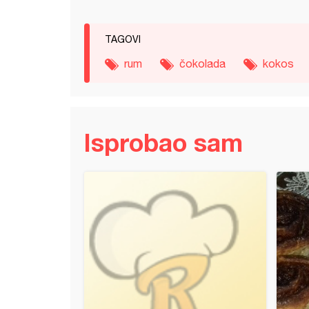
TAGOVI
rum
čokolada
kokos
Isprobao sam
bananice (5)