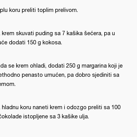
plu koru preliti toplim prelivom.
 krem skuvati puding sa 7 kašika šećera, pa u
uće dodati 150 g kokosa.
da se krem ohladi, dodati 250 g margarina koji je
ethodno penasto umućen, pa dobro sjediniti sa
emom.
 hladnu koru naneti krem i odozgo preliti sa 100
čokolade istopljene sa 3 kašike ulja.