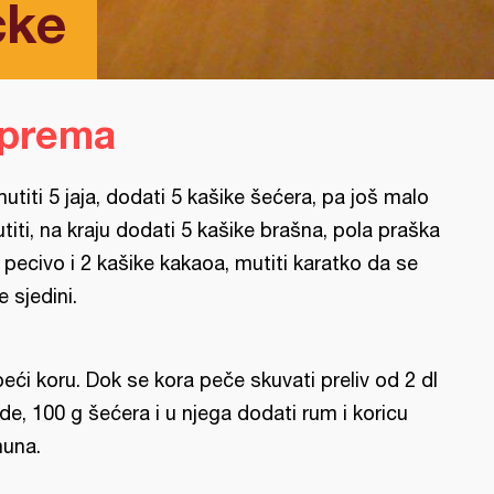
cke
iprema
utiti 5 jaja, dodati 5 kašike šećera, pa još malo
titi, na kraju dodati 5 kašike brašna, pola praška
 pecivo i 2 kašike kakaoa, mutiti karatko da se
e sjedini.
peći koru. Dok se kora peče skuvati preliv od 2 dl
de, 100 g šećera i u njega dodati rum i koricu
muna.