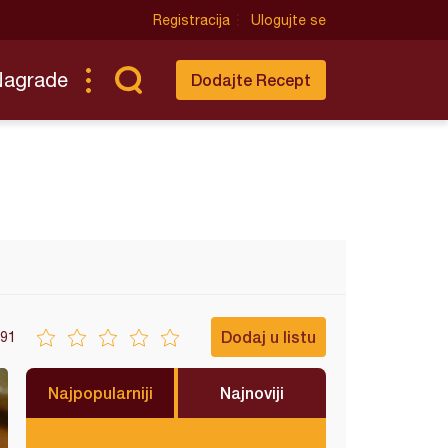
Registracija
Ulogujte se
Nagrade
Dodajte Recept
Dodaj u listu
91
Najpopularniji
Najnoviji