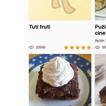
Tuti fruti
Puži
cin
Autor:
20940
36
adna fantazija (11)