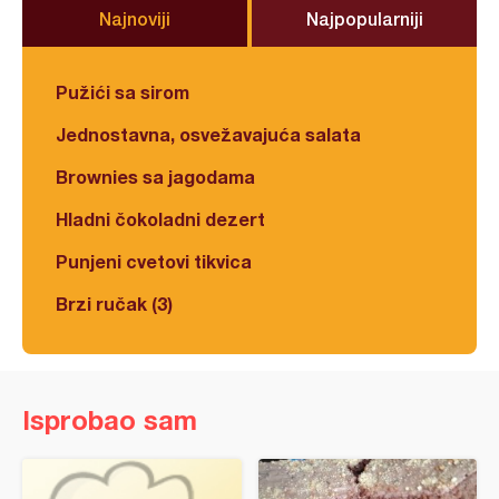
Najnoviji
Najpopularniji
Pužići sa sirom
Jednostavna, osvežavajuća salata
Brownies sa jagodama
Hladni čokoladni dezert
Punjeni cvetovi tikvica
Brzi ručak (3)
Isprobao sam