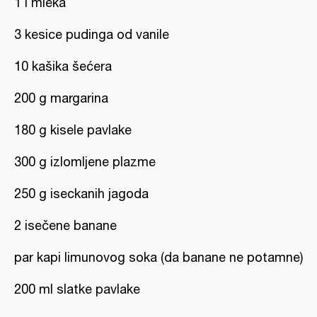
1 l mleka
3 kesice pudinga od vanile
10 kašika šećera
200 g margarina
180 g kisele pavlake
300 g izlomljene plazme
250 g iseckanih jagoda
2 isečene banane
par kapi limunovog soka (da banane ne potamne)
200 ml slatke pavlake