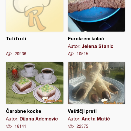
Tuti fruti
Eurokrem kolač
Jelena Stanic
Autor:
20936
10515
Čarobne kocke
Veštičji prsti
Dijana Ademovic
Aneta Matić
Autor:
Autor:
16141
22375