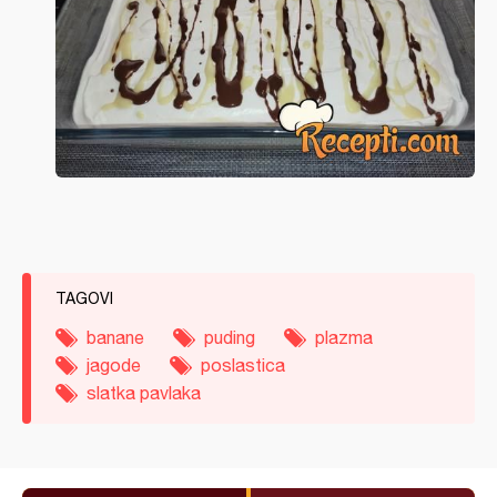
TAGOVI
banane
puding
plazma
jagode
poslastica
slatka pavlaka