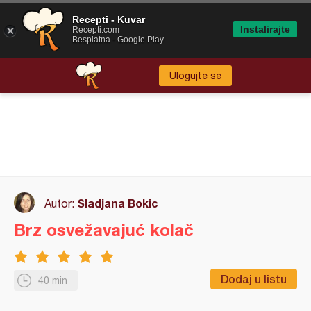
Recepti - Kuvar
Instalirajte
Recepti.com
Besplatna - Google Play
Ulogujte se
Sladjana Bokic
Autor:
Brz osvežavajuć kolač
Dodaj u listu
40 min