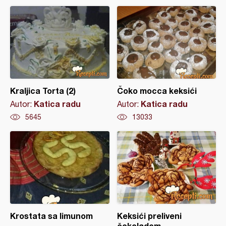
Kraljica Torta (2)
Čoko mocca keksići
Katica radu
Katica radu
Autor:
Autor:
5645
13033
Krostata sa limunom
Keksići preliveni
čokoladom