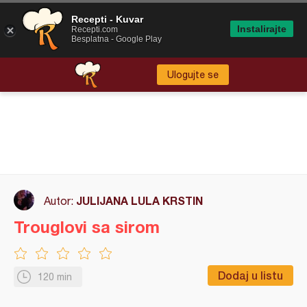
Recepti - Kuvar
Instalirajte
Recepti.com
Besplatna - Google Play
Ulogujte se
JULIJANA LULA KRSTIN
Autor:
Trouglovi sa sirom
Dodaj u listu
120 min