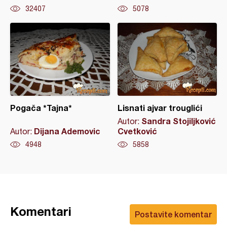
32407
5078
Pogača *Tajna*
Lisnati ajvar trouglići
Sandra Stojiljković
Autor:
Dijana Ademovic
Cvetković
Autor:
4948
5858
Komentari
Postavite komentar