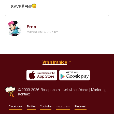
SAVRŠENI!
Erna
May 23, 2013, 7:27 pm
Vrh stranice
© 2009-2026 Recepti.com |
Uslovi korišćenja
|
Marketing
|
Kontakt
Facebook
Twitter
Youtube
Instagram
Pinterest