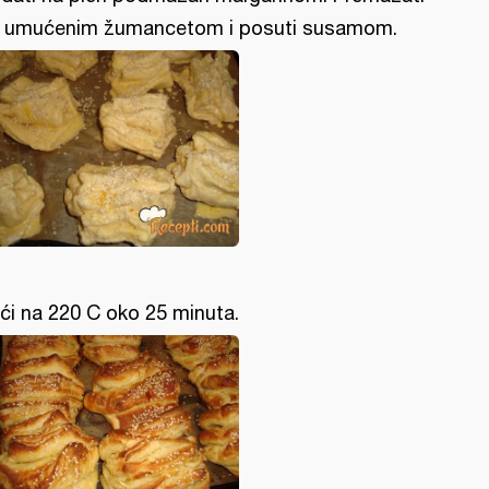
 umućenim žumancetom i posuti susamom.
ći na 220 C oko 25 minuta.