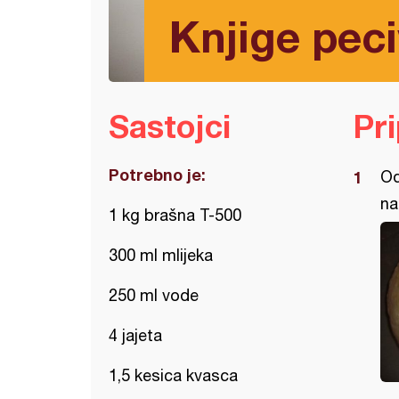
Knjige pec
Sastojci
Pr
Potrebno je:
Od
na
1 kg brašna T-500
300 ml mlijeka
250 ml vode
4 jajeta
1,5 kesica kvasca