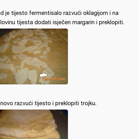
d je tijesto fermentisalo razvući oklagijom i na
lovinu tijesta dodati isječen margarin i preklopiti.
novo razvući tijesto i preklopiti trojku.