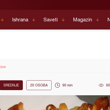
Ishrana
Saveti
Magazin
civo
SREDNJE
20
OSOBA
90 min
60