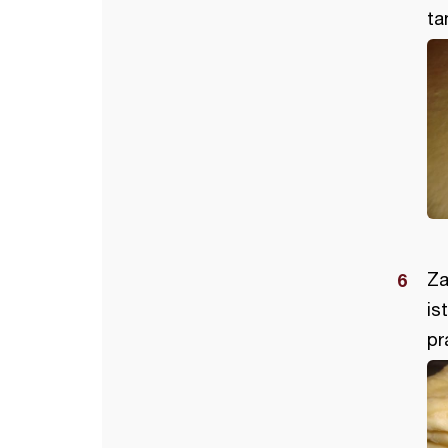
ta
Za
is
pr