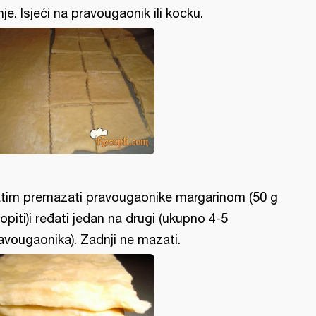
nje. Isjeći na pravougaonik ili kocku.
tim premazati pravougaonike margarinom (50 g
topiti)i ređati jedan na drugi (ukupno 4-5
avougaonika). Zadnji ne mazati.