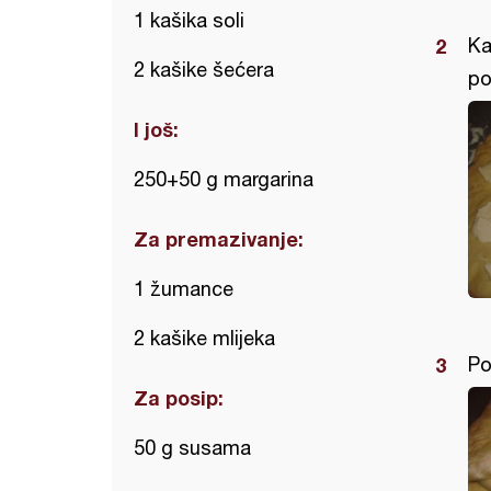
1 kašika soli
Ka
2 kašike šećera
po
I još:
250+50 g margarina
Za premazivanje:
1 žumance
2 kašike mlijeka
Po
Za posip:
50 g susama