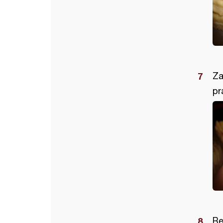
Za
pr
Re