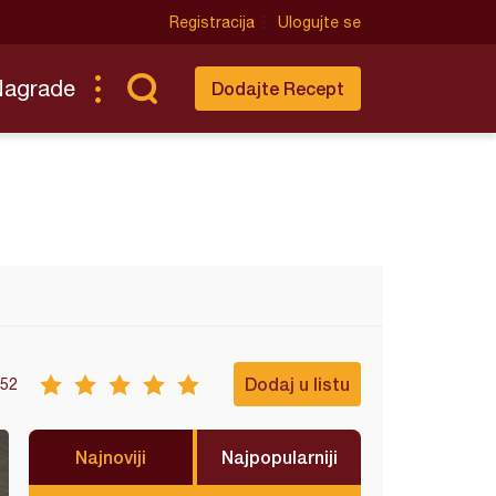
Registracija
Ulogujte se
Nagrade
Dodajte Recept
Dodaj u listu
52
Najnoviji
Najpopularniji