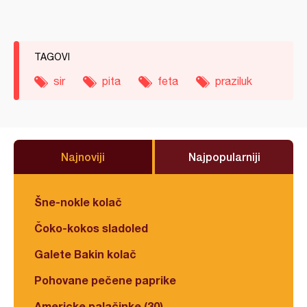
TAGOVI
sir
pita
feta
praziluk
Najnoviji
Najpopularniji
Šne-nokle kolač
Čoko-kokos sladoled
Galete Bakin kolač
Pohovane pečene paprike
Americke palačinke (30)