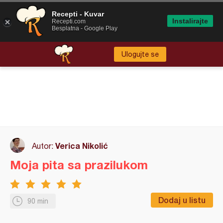
Recepti - Kuvar
Instalirajte
Recepti.com
Besplatna - Google Play
Ulogujte se
Verica Nikolić
Autor:
Moja pita sa prazilukom
Dodaj u listu
90 min