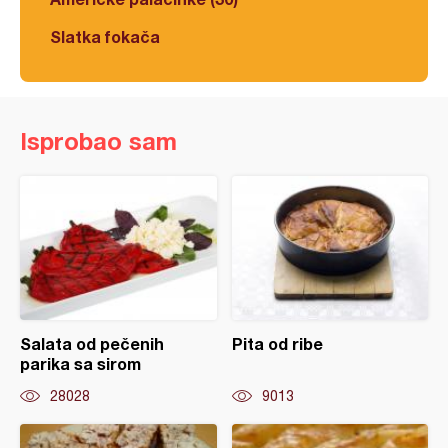
Slatka fokača
Isprobao sam
Salata od pečenih
Pita od ribe
parika sa sirom
28028
9013