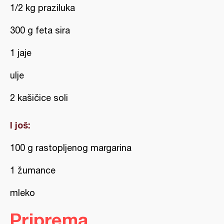
1/2 kg praziluka
300 g feta sira
1 jaje
ulje
2 kašičice soli
I još:
100 g rastopljenog margarina
1 žumance
mleko
Priprema