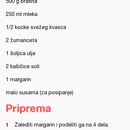
500 g brašna
250 ml mleka
1/2 kocke svežeg kvasca
2 žumanceta
1 šoljica ulja
2 kašičice soli
1 margarin
malo susama (za posipanje)
Priprema
Zalediti margarin i podeliti ga na 4 dela.