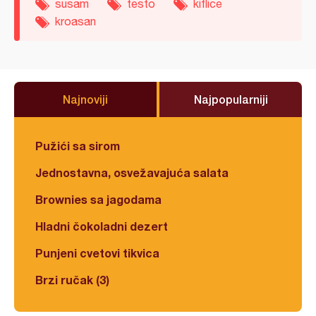
susam
testo
kiflice
kroasan
Najnoviji
Najpopularniji
Pužići sa sirom
Jednostavna, osvežavajuća salata
Brownies sa jagodama
Hladni čokoladni dezert
Punjeni cvetovi tikvica
Brzi ručak (3)