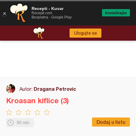
Recepti - Kuvar
Instalirajte
Recepti.com
Besplatna - Google Play
Ulogujte se
Dragana Petrovic
Autor:
Kroasan kiflice (3)
Dodaj u listu
90 min