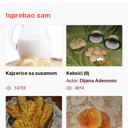
Isprobao sam
Kajzerice sa susamom
Keksići (6)
Dijana Ademovic
Autor:
14759
4914