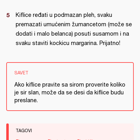
Kiflice ređati u podmazan pleh, svaku
premazati umućenim žumancetom (može se
dodati i malo belanca) posuti susamom i na
svaku staviti kockicu margarina. Prijatno!
SAVET
Ako kiflice pravite sa sirom proverite koliko
je sir slan, može da se desi da kiflice budu
preslane.
TAGOVI