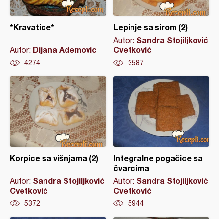
*Kravatice*
Lepinje sa sirom (2)
Sandra Stojiljković
Autor:
Dijana Ademovic
Cvetković
Autor:
4274
3587
Korpice sa višnjama (2)
Integralne pogačice sa
čvarcima
Sandra Stojiljković
Sandra Stojiljković
Autor:
Autor:
Cvetković
Cvetković
5372
5944