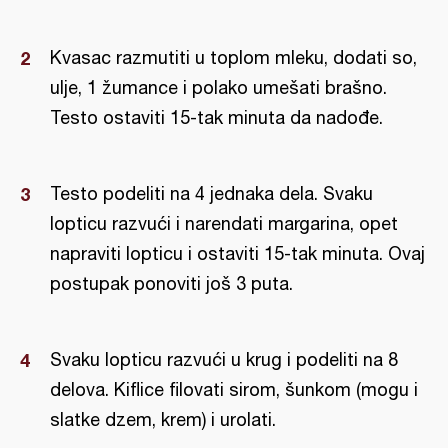
Kvasac razmutiti u toplom mleku, dodati so,
ulje, 1 žumance i polako umešati brašno.
Testo ostaviti 15-tak minuta da nadođe.
Testo podeliti na 4 jednaka dela. Svaku
lopticu razvući i narendati margarina, opet
napraviti lopticu i ostaviti 15-tak minuta. Ovaj
postupak ponoviti još 3 puta.
Svaku lopticu razvući u krug i podeliti na 8
delova. Kiflice filovati sirom, šunkom (mogu i
slatke dzem, krem) i urolati.