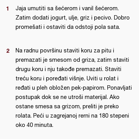
Jaja umutiti sa šećerom i vanil šećerom.
Zatim dodati jogurt, ulje, griz i pecivo. Dobro
promešati i ostaviti da odstoji pola sata.
Na radnu površinu staviti koru za pitu i
premazati je smesom od griza, zatim staviti
drugu koru i nju takođe premazati. Staviti
treću koru i poređati višnje. Uviti u rolat i
ređati u pleh obložen pek-papirom. Ponavljati
postupak dok se ne utroši materijal. Ako
ostane smesa sa grizom, preliti je preko
rolata. Peći u zagrejanoj rerni na 180 stepeni
oko 40 minuta.