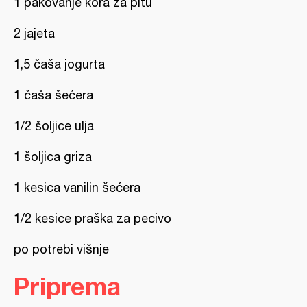
1 pakovanje kora za pitu
2 jajeta
1,5 čaša jogurta
1 čaša šećera
1/2 šoljice ulja
1 šoljica griza
1 kesica vanilin šećera
1/2 kesice praška za pecivo
po potrebi višnje
Priprema