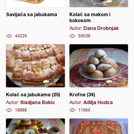
Savijača sa jabukama
Kolač sa makom i
kokosom
Dana Drobnjak
Autor:
44229
69538
Kolač sa jabukama (25)
Krofne (34)
Sladjana Bokic
Adilja Hodza
Autor:
Autor:
18888
11960