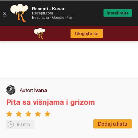
Recepti - Kuvar
Instalirajte
Recepti.com
Besplatna - Google Play
Ulogujte se
Ivana
Autor:
Pita sa višnjama i grizom
Dodaj u listu
80 min