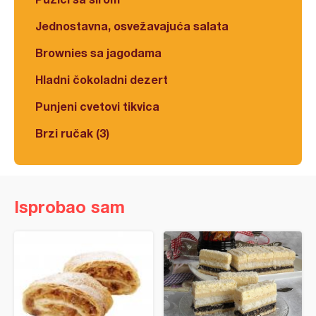
Jednostavna, osvežavajuća salata
Brownies sa jagodama
Hladni čokoladni dezert
Punjeni cvetovi tikvica
Brzi ručak (3)
Isprobao sam