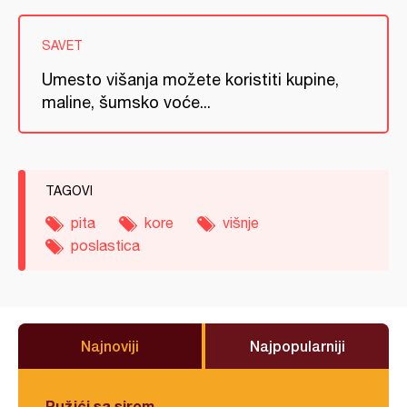
SAVET
Umesto višanja možete koristiti kupine,
maline, šumsko voće...
TAGOVI
pita
kore
višnje
poslastica
Najnoviji
Najpopularniji
Pužići sa sirom