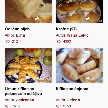
Odličan hljeb
Krofne (27)
Erna
Ivana Lekic
Autor:
Autor:
21244
4303
Limun kiflice sa
Kiflice sa čajnom
pekmezom od šljiva
Jadranka
Jelena
Autor:
Autor:
7615
5159