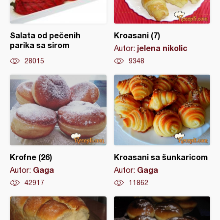
Salata od pečenih
Kroasani (7)
parika sa sirom
jelena nikolic
Autor:
28015
9348
Krofne (26)
Kroasani sa šunkaricom
Gaga
Gaga
Autor:
Autor:
42917
11862