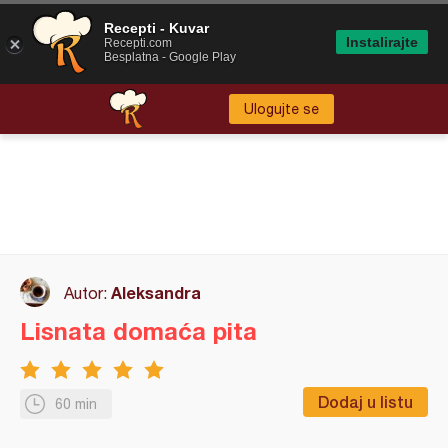
Recepti - Kuvar
Instalirajte
Recepti.com
Besplatna - Google Play
Ulogujte se
Aleksandra
Autor:
Lisnata domaća pita
Dodaj u listu
60 min