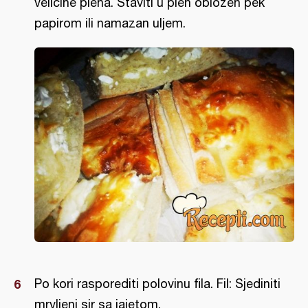
veličine pleha. Staviti u pleh obložen pek
papirom ili namazan uljem.
Po kori rasporediti polovinu fila. Fil: Sjediniti
mrvljeni sir sa jajetom.