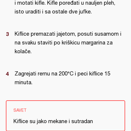
i motati kifle. Kifle poređati u nauljen pleh,
isto uraditi i sa ostale dve jufke.
Kiflice premazati jajetom, posuti susamom i
na svaku staviti po kriškicu margarina za
kolače.
Zagrejati rernu na 200°C i peci kiflice 15
minuta.
SAVET
Kiflice su jako mekane i sutradan