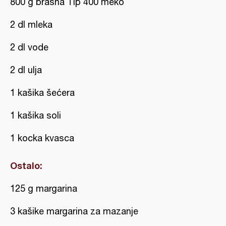
800 g brašna Tip 400 meko
2 dl mleka
2 dl vode
2 dl ulja
1 kašika šećera
1 kašika soli
1 kocka kvasca
Ostalo:
125 g margarina
3 kašike margarina za mazanje