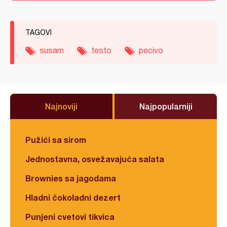
TAGOVI
susam
testo
pecivo
Najnoviji
Najpopularniji
Pužići sa sirom
Jednostavna, osvežavajuća salata
Brownies sa jagodama
Hladni čokoladni dezert
Punjeni cvetovi tikvica