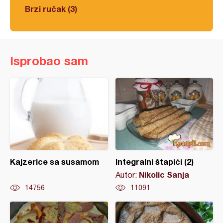
Brzi ručak (3)
Isprobao sam
Kajzerice sa susamom
Integralni štapići (2)
Nikolic Sanja
Autor:
14756
11091