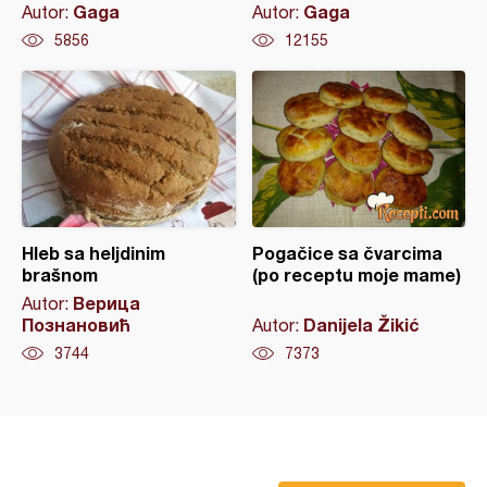
Gaga
Gaga
Autor:
Autor:
5856
12155
Hleb sa heljdinim
Pogačice sa čvarcima
brašnom
(po receptu moje mame)
Верица
Autor:
Познановић
Danijela Žikić
Autor:
3744
7373