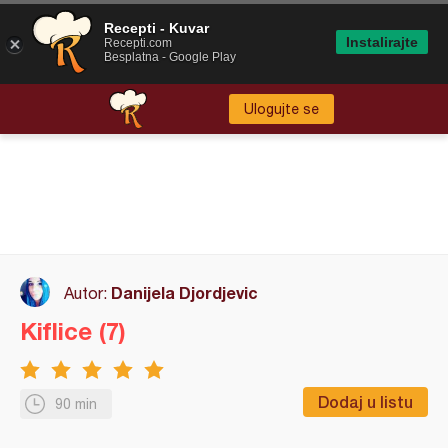
Recepti - Kuvar
Instalirajte
Recepti.com
Besplatna - Google Play
Ulogujte se
Danijela Djordjevic
Autor:
Kiflice (7)
Dodaj u listu
90 min