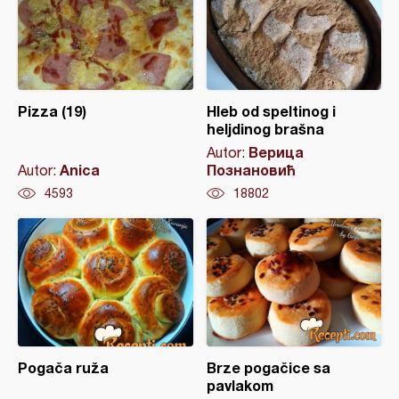
Pizza (19)
Hleb od speltinog i
heljdinog brašna
Верица
Autor:
Anica
Познановић
Autor:
4593
18802
Pogača ruža
Brze pogačice sa
pavlakom