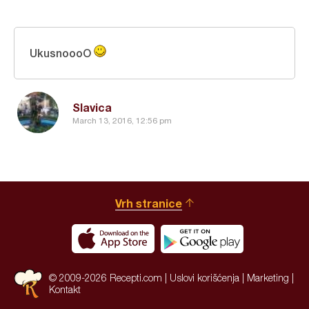
UkusnoooO
Slavica
March 13, 2016, 12:56 pm
Vrh stranice
© 2009-2026 Recepti.com |
Uslovi korišćenja
|
Marketing
|
Kontakt