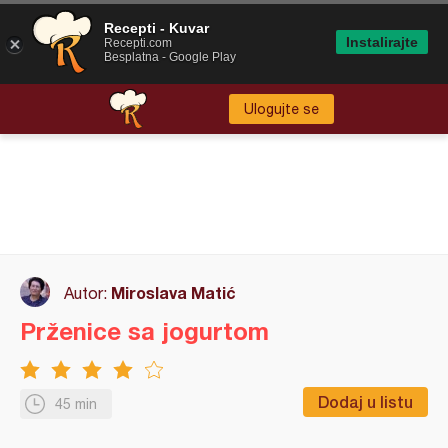
Recepti - Kuvar
Instalirajte
Recepti.com
Besplatna - Google Play
Ulogujte se
Miroslava Matić
Autor:
Prženice sa jogurtom
Dodaj u listu
45 min