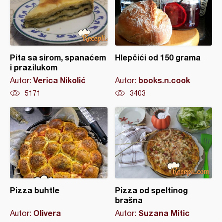
Pita sa sirom, spanaćem
Hlepčići od 150 grama
i prazilukom
Verica Nikolić
books.n.cook
Autor:
Autor:
5171
3403
Pizza buhtle
Pizza od speltinog
brašna
Olivera
Suzana Mitic
Autor:
Autor: