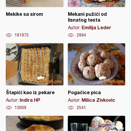
Mekike sa sirom
Mekani pužići od
lisnatog testa
Emilija Leder
Autor:
161975
2994
Štapići kao iz pekare
Pogačice pica
Indira HP
Milica Zivkovic
Autor:
Autor:
13009
2541