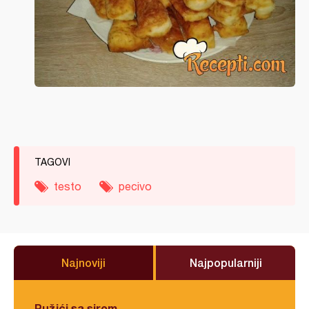
TAGOVI
testo
pecivo
Najnoviji
Najpopularniji
Pužići sa sirom