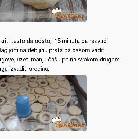
kriti testo da odstoji 15 minuta pa razvući
lagijom na debljinu prsta pa čašom vaditi
ugove, uzeti manju čašu pa na svakom drugom
ugu izvaditi sredinu.