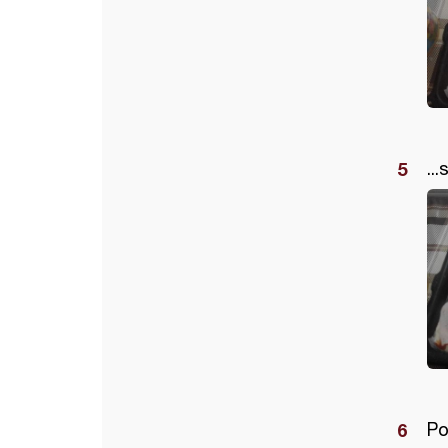
..
Po