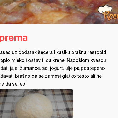
iprema
asac uz dodatak šećera i kašiku brašna rastopiti
toplo mleko i ostaviti da krene. Nadošlom kvascu
dati jaje, žumance, so, jogurt, ulje pa postepeno
davati brašno da se zamesi glatko testo ali ne
e da se lepi.