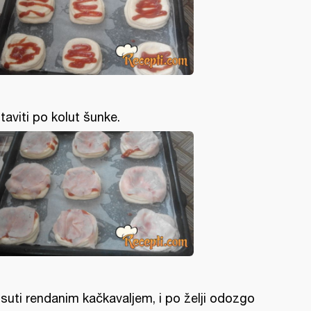
.staviti po kolut šunke.
suti rendanim kačkavaljem, i po želji odozgo