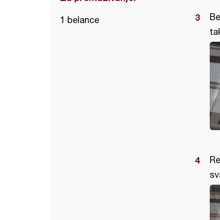
Be
1 belance
ta
Re
sv