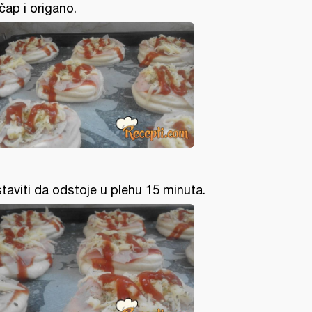
čap i origano.
taviti da odstoje u plehu 15 minuta.