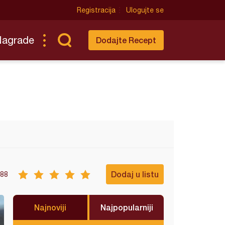
Registracija
Ulogujte se
Nagrade
Dodajte Recept
Dodaj u listu
88
Najnoviji
Najpopularniji