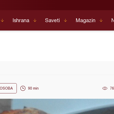
Ishrana
Saveti
Magazin
OSOBA
90 min
76