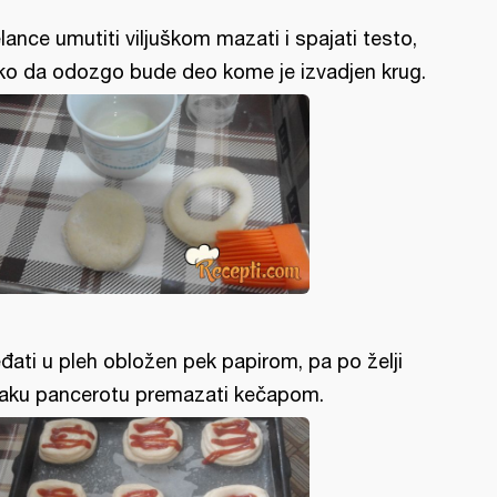
lance umutiti viljuškom mazati i spajati testo,
ko da odozgo bude deo kome je izvadjen krug.
đati u pleh obložen pek papirom, pa po želji
aku pancerotu premazati kečapom.