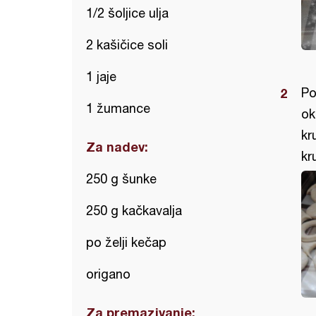
1/2 šoljice ulja
2 kašičice soli
1 jaje
Po
1 žumance
ok
kr
Za nadev:
kr
250 g šunke
250 g kačkavalja
po želji kečap
origano
Za premazivanje: