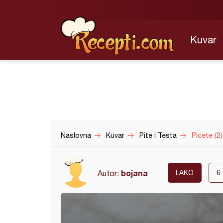
Kuvar
Naslovna
Kuvar
Pite i Testa
Picete (2)
bojana
Autor:
LAKO
6