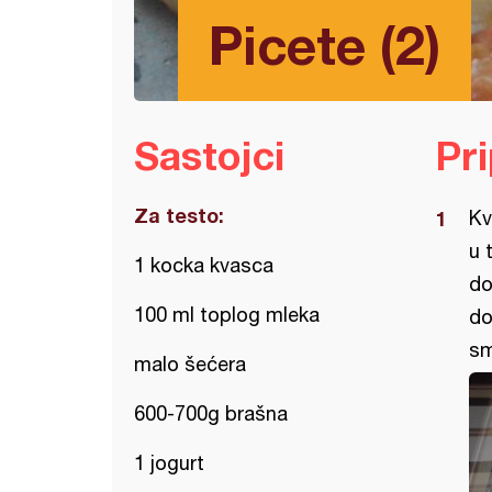
Picete (2)
Sastojci
Pr
Za testo:
Kv
u 
1 kocka kvasca
do
100 ml toplog mleka
do
sm
malo šećera
600-700g brašna
1 jogurt