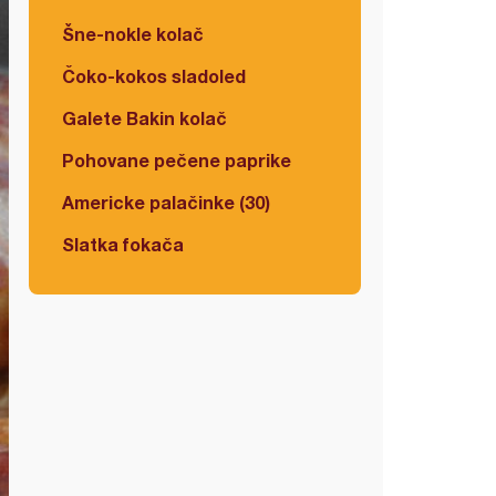
Šne-nokle kolač
Čoko-kokos sladoled
Galete Bakin kolač
Pohovane pečene paprike
Americke palačinke (30)
Slatka fokača