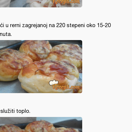
ći u rerni zagrejanoj na 220 stepeni oko 15-20
nuta.
služiti toplo.