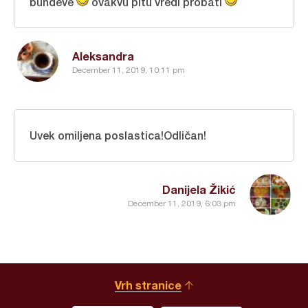
bundeve
ovakvu pitu vredi probati
Aleksandra
December 11, 2019, 10:11 pm
Uvek omiljena poslastica!Odličan!
Danijela Žikić
December 11, 2019, 6:03 pm
Vrh stranice