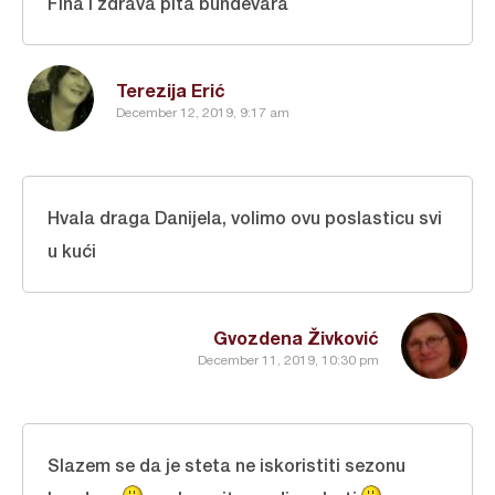
Fina i zdrava pita bundevara
Terezija Erić
December 12, 2019, 9:17 am
Hvala draga Danijela, volimo ovu poslasticu svi
u kući
Gvozdena Živković
December 11, 2019, 10:30 pm
Slazem se da je steta ne iskoristiti sezonu