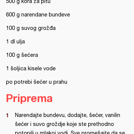
500 g kora za pitu
600 g narendane bundeve
100 g suvog grožđa
1 dl ulja
100 g šećera
1 šoljica kisele vode
po potrebi šećer u prahu
Priprema
Narendajte bundevu, dodajte, šećer, vanilin
šećer i suvo groždje koje ste prethodno
potopili u mlakoj vodi. Sve promešajte da se