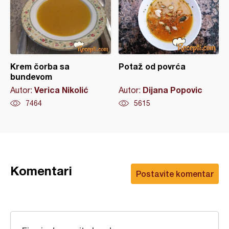
Krem čorba sa
Potaž od povrća
bundevom
Verica Nikolić
Dijana Popovic
Autor:
Autor:
7464
5615
Komentari
Postavite komentar