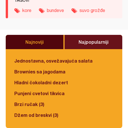
TAGOVI
kore
bundeve
suvo grožđe
Najnoviji
Najpopularniji
Jednostavna, osvežavajuća salata
Brownies sa jagodama
Hladni čokoladni dezert
Punjeni cvetovi tikvica
Brzi ručak (3)
Džem od breskvi (3)