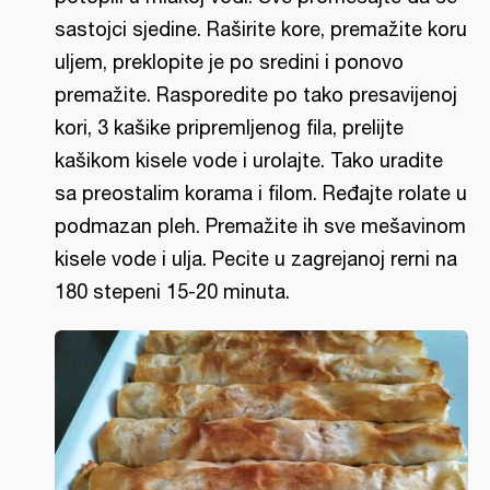
sastojci sjedine. Raširite kore, premažite koru
uljem, preklopite je po sredini i ponovo
premažite. Rasporedite po tako presavijenoj
kori, 3 kašike pripremljenog fila, prelijte
kašikom kisele vode i urolajte. Tako uradite
sa preostalim korama i filom. Ređajte rolate u
podmazan pleh. Premažite ih sve mešavinom
kisele vode i ulja. Pecite u zagrejanoj rerni na
180 stepeni 15-20 minuta.