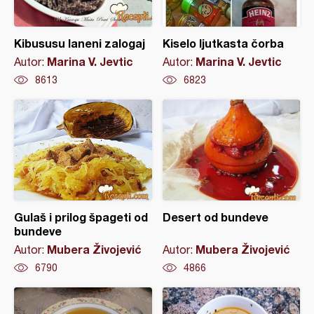
Kibususu laneni zalogaj
Kiselo ljutkasta čorba
Marina V. Jevtic
Marina V. Jevtic
Autor:
Autor:
8613
6823
Gulaš i prilog špageti od
Desert od bundeve
bundeve
Mubera Živojević
Mubera Živojević
Autor:
Autor:
6790
4866