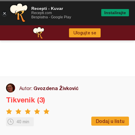
Recepti - Kuvar
Instalirajte
Recepti.com
Besplatna - Google Play
Ulogujte se
Gvozdena Živković
Autor:
Tikvenik (3)
Dodaj u listu
40 min