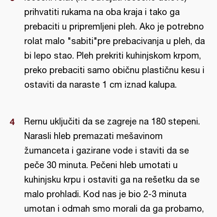
prihvatiti rukama na oba kraja i tako ga
prebaciti u pripremljeni pleh. Ako je potrebno
rolat malo "sabiti"pre prebacivanja u pleh, da
bi lepo stao. Pleh prekriti kuhinjskom krpom,
preko prebaciti samo običnu plastičnu kesu i
ostaviti da naraste 1 cm iznad kalupa.
Rernu uključiti da se zagreje na 180 stepeni.
Narasli hleb premazati mešavinom
žumanceta i gazirane vode i staviti da se
peče 30 minuta. Pečeni hleb umotati u
kuhinjsku krpu i ostaviti ga na rešetku da se
malo prohladi. Kod nas je bio 2-3 minuta
umotan i odmah smo morali da ga probamo,