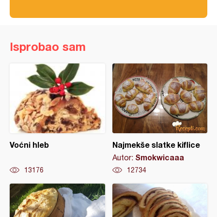
Isprobao sam
Voćni hleb
Najmekše slatke kiflice
Smokwicaaa
Autor:
13176
12734