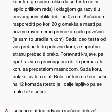
koristite ga samo toliko da se testo ne bi
lepilo prilikom rada) i oklagijom ga razviti u
pravougaoni oblik debljine 0,5 cm. Kašičicom
rasporediti po kori 20 g omekšale masti pa
nožem ravnomerno premazati celu površinu
(ja sam to uradila rukom). Sada, deo testa od
vas prebaciti do polovine kore, a suprotnu
stranu prebaciti preko. Poravnati krajeve, pa
opet razviti u pravougaoni oblik i premazati
koru sa preostalom masnoćom. Sada koru,
polako, uviti u rolat. Rolat oštrim nožem iseći
na 12 komada (testo je i dalje lepljivo pa se
malo teže seče).
Isečeni rolat (ne odvajati isečene delove)