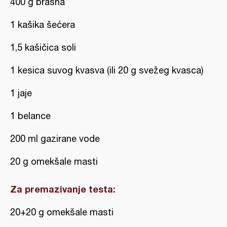
400 g brašna
1 kašika šećera
1,5 kašičica soli
1 kesica suvog kvasva (ili 20 g svežeg kvasca)
1 jaje
1 belance
200 ml gazirane vode
20 g omekšale masti
Za premazivanje testa:
20+20 g omekšale masti