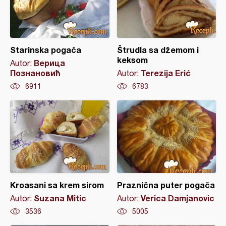
Starinska pogača
Štrudla sa džemom i
keksom
Верица
Autor:
Познановић
Terezija Erić
Autor:
6911
6783
Kroasani sa krem sirom
Praznična puter pogača
Suzana Mitic
Verica Damjanovic
Autor:
Autor:
3536
5005