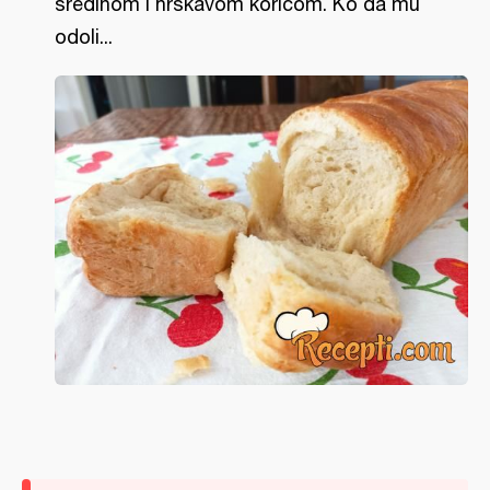
sredinom i hrskavom koricom. Ko da mu
odoli...