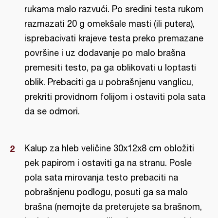
rukama malo razvući. Po sredini testa rukom
razmazati 20 g omekšale masti (ili putera),
isprebacivati krajeve testa preko premazane
površine i uz dodavanje po malo brašna
premesiti testo, pa ga oblikovati u loptasti
oblik. Prebaciti ga u pobrašnjenu vanglicu,
prekriti providnom folijom i ostaviti pola sata
da se odmori.
Kalup za hleb veličine 30x12x8 cm obložiti
pek papirom i ostaviti ga na stranu. Posle
pola sata mirovanja testo prebaciti na
pobrašnjenu podlogu, posuti ga sa malo
brašna (nemojte da preterujete sa brašnom,