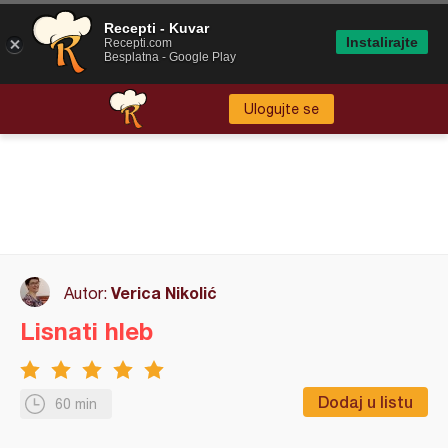
Recepti - Kuvar
Instalirajte
Recepti.com
Besplatna - Google Play
Ulogujte se
Verica Nikolić
Autor:
Lisnati hleb
Dodaj u listu
60 min