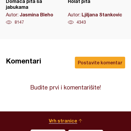
Domaća pita sa
Rolat pita
jabukama
Jasmina Bleho
Ljiljana Stankovic
Autor:
Autor:
8147
4343
Komentari
Postavite komentar
Budite prvi i komentarišite!
Vrh stranice