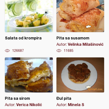
Salata od krompira
Pita sa susamom
Velinka Milašinović
Autor:
126687
11685
Pita sa sirom
Đul pita
Verica Nikolić
Minela S
Autor:
Autor: