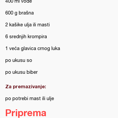
400 ml vode
600 g brašna
2 kašike ulja ili masti
6 srednjih krompira
1 veća glavica crnog luka
po ukusu so
po ukusu biber
Za premazivanje:
po potrebi mast ili ulje
Priprema