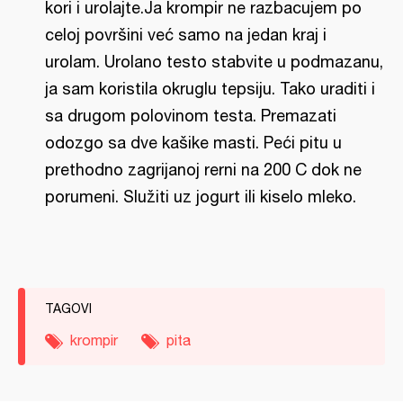
kori i urolajte.Ja krompir ne razbacujem po
celoj površini već samo na jedan kraj i
urolam. Urolano testo stabvite u podmazanu,
ja sam koristila okruglu tepsiju. Tako uraditi i
sa drugom polovinom testa. Premazati
odozgo sa dve kašike masti. Peći pitu u
prethodno zagrijanoj rerni na 200 C dok ne
porumeni. Služiti uz jogurt ili kiselo mleko.
TAGOVI
krompir
pita