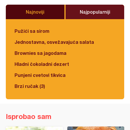
Najnoviji
Najpopularniji
Pužići sa sirom
Jednostavna, osvežavajuća salata
Brownies sa jagodama
Hladni čokoladni dezert
Punjeni cvetovi tikvica
Brzi ručak (3)
Isprobao sam