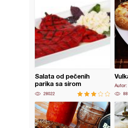
Salata od pečenih
Vulk
parika sa sirom
Autor:
28022
88
užići (2)