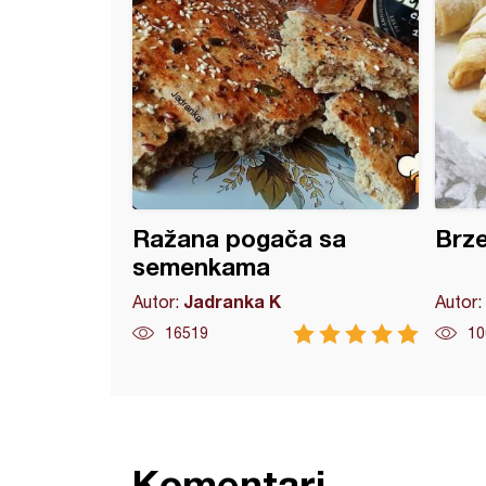
Ražana pogača sa
Brze
semenkama
Jadranka K
Autor:
Autor:
16519
10
Komentari