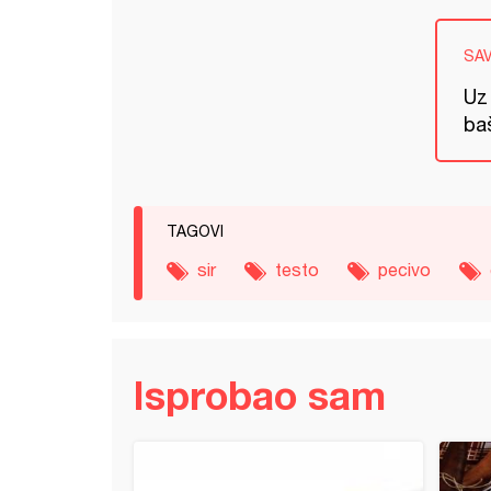
SA
Uz 
ba
TAGOVI
sir
testo
pecivo
Isprobao sam
ana pogača (2)