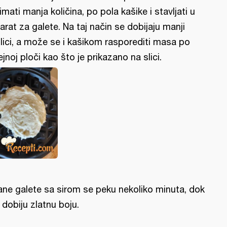
imati manja količina, po pola kašike i stavljati u
arat za galete. Na taj način se dobijaju manji
lici, a može se i kašikom rasporediti masa po
ejnoj ploči kao što je prikazano na slici.
ane galete sa sirom se peku nekoliko minuta, dok
 dobiju zlatnu boju.