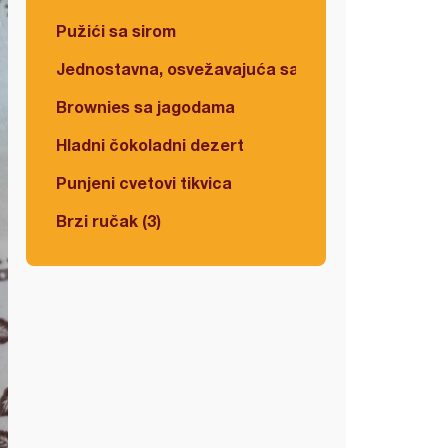
Pužići sa sirom
Jednostavna, osvežavajuća salata
Brownies sa jagodama
Hladni čokoladni dezert
Punjeni cvetovi tikvica
Brzi ručak (3)