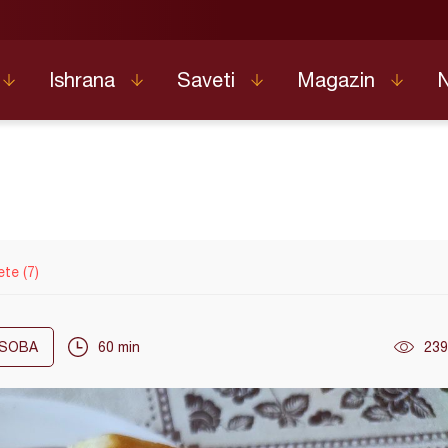
Ishrana
Saveti
Magazin
ete (7)
SOBA
60 min
239