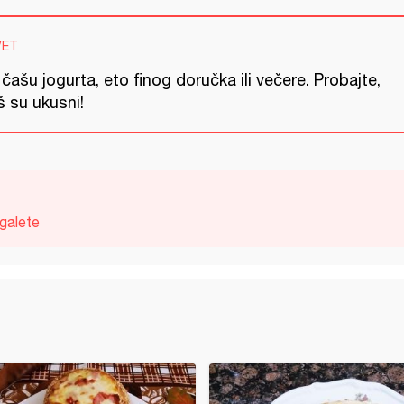
VET
čašu jogurta, eto finog doručka ili večere. Probajte,
š su ukusni!
galete