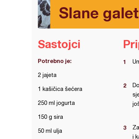
Slane galet
Sastojci
Pr
Potrebno je:
Um
2 jajeta
Do
1 kašičica šećera
sj
250 ml jogurta
jo
150 g sira
Za
50 ml ulja
i 