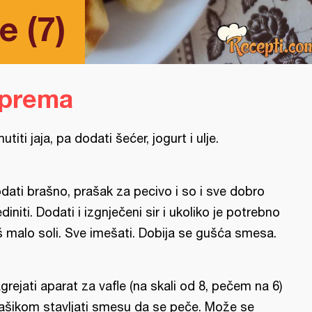
e (7)
iprema
utiti jaja, pa dodati šećer, jogurt i ulje.
dati brašno, prašak za pecivo i so i sve dobro
ediniti. Dodati i izgnječeni sir i ukoliko je potrebno
š malo soli. Sve imešati. Dobija se gušća smesa.
grejati aparat za vafle (na skali od 8, pečem na 6)
kašikom stavljati smesu da se peče. Može se