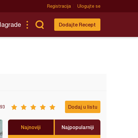
Registracija
Ulogujte se
Nagrade
Dodajte Recept
Dodaj u listu
93
Najnoviji
Najpopularniji