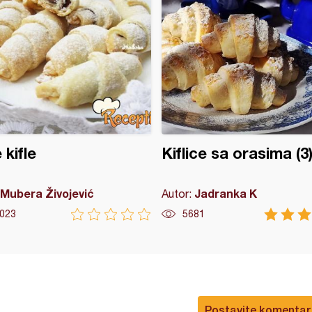
 kifle
Kiflice sa orasima (3
Mubera Živojević
Jadranka K
Autor:
023
5681
Postavite komentar