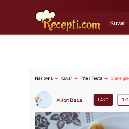
Kuvar
Naslovna
Kuvar
Pite i Testa
Slane gal
Daca
Autor:
LAKO
3
O