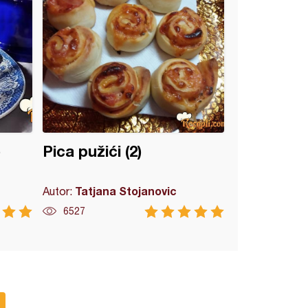
)
Pica pužići (2)
Tatjana Stojanovic
Autor:
6527