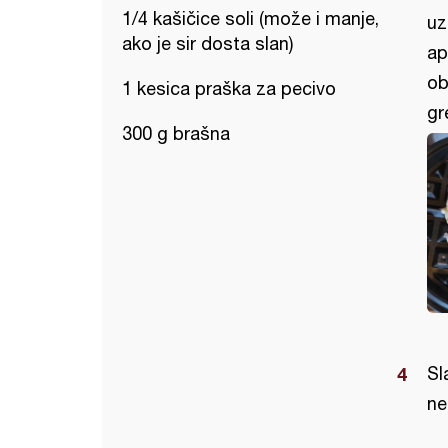
1/4 kašičice soli (može i manje,
uz
ako je sir dosta slan)
ap
ob
1 kesica praška za pecivo
gr
300 g brašna
Sl
ne