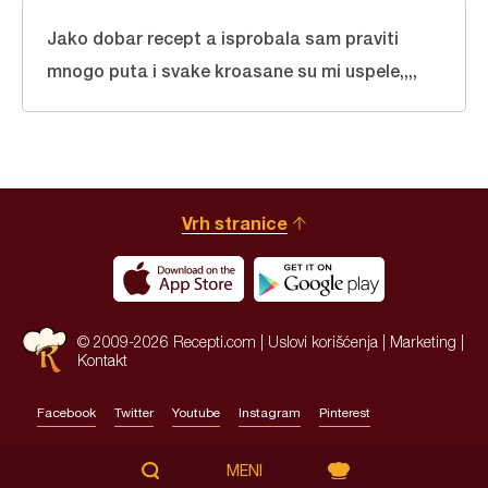
Jako dobar recept a isprobala sam praviti
mnogo puta i svake kroasane su mi uspele,,,,
Vrh stranice
© 2009-2026 Recepti.com |
Uslovi korišćenja
|
Marketing
|
Kontakt
Facebook
Twitter
Youtube
Instagram
Pinterest
Site by:
HALO