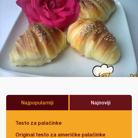
Najpopularniji
Najnoviji
Testo za palačinke
Original testo za američke palačinke