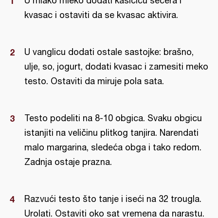
U mlako mleko dodati kašičicu šećera i
kvasac i ostaviti da se kvasac aktivira.
U vanglicu dodati ostale sastojke: brašno,
ulje, so, jogurt, dodati kvasac i zamesiti meko
testo. Ostaviti da miruje pola sata.
Testo podeliti na 8-10 obgica. Svaku obgicu
istanjiti na veličinu plitkog tanjira. Narendati
malo margarina, sledeća obga i tako redom.
Zadnja ostaje prazna.
Razvući testo što tanje i iseći na 32 trougla.
Urolati. Ostaviti oko sat vremena da narastu.