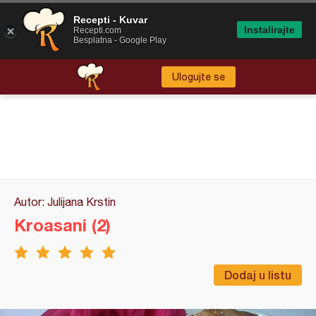
Recepti - Kuvar
Instalirajte
Recepti.com
Besplatna - Google Play
Ulogujte se
Autor: Julijana Krstin
Kroasani (2)
Dodaj u listu