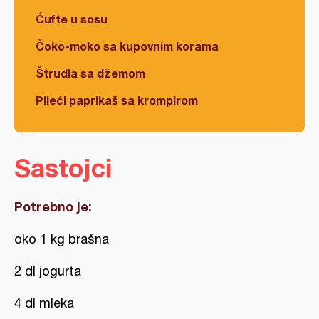
Ćufte u sosu
Čoko-moko sa kupovnim korama
Štrudla sa džemom
Pileći paprikaš sa krompirom
Sastojci
Potrebno je:
oko 1 kg brašna
2 dl jogurta
4 dl mleka