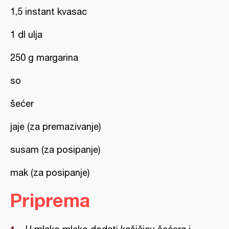
1,5 instant kvasac
1 dl ulja
250 g margarina
so
šećer
jaje (za premazivanje)
susam (za posipanje)
mak (za posipanje)
Priprema