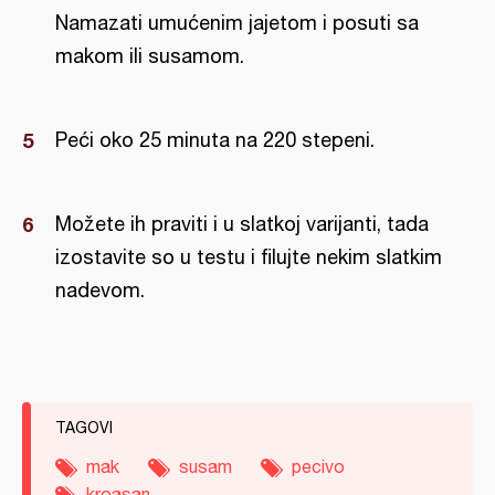
Namazati umućenim jajetom i posuti sa
makom ili susamom.
Peći oko 25 minuta na 220 stepeni.
Možete ih praviti i u slatkoj varijanti, tada
izostavite so u testu i filujte nekim slatkim
nadevom.
TAGOVI
mak
susam
pecivo
kroasan