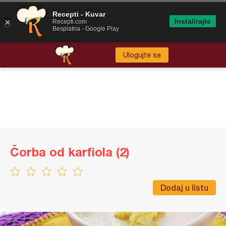
Recepti - Kuvar
Instalirajte
Recepti.com
Besplatna - Google Play
Ulogujte se
Čorba od karfiola (2)
Dodaj u listu