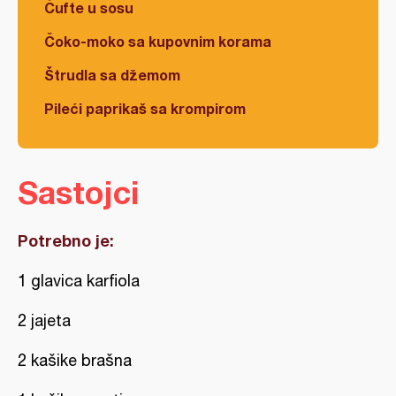
Ćufte u sosu
Čoko-moko sa kupovnim korama
Štrudla sa džemom
Pileći paprikaš sa krompirom
Sastojci
Potrebno je:
1 glavica karfiola
2 jajeta
2 kašike brašna