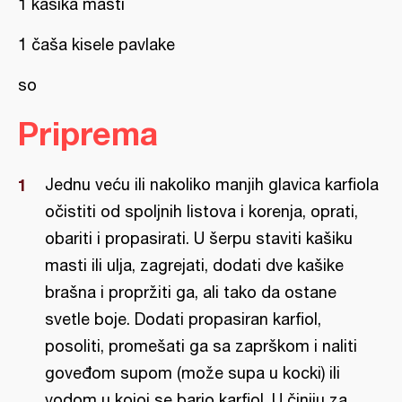
1 kašika masti
1 čaša kisele pavlake
so
Priprema
Jednu veću ili nakoliko manjih glavica karfiola
očistiti od spoljnih listova i korenja, oprati,
obariti i propasirati. U šerpu staviti kašiku
masti ili ulja, zagrejati, dodati dve kašike
brašna i propržiti ga, ali tako da ostane
svetle boje. Dodati propasiran karfiol,
posoliti, promešati ga sa zaprškom i naliti
goveđom supom (može supa u kocki) ili
vodom u kojoj se bario karfiol. U činiju za