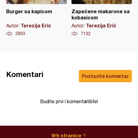
Burger sa kapicom
Zapečene makarone sa
kobasicom
Terezija Erić
Terezija Erić
Autor:
Autor:
2893
7132
Komentari
Postavite komentar
Budite prvi i komentarišite!
Vrh stranice