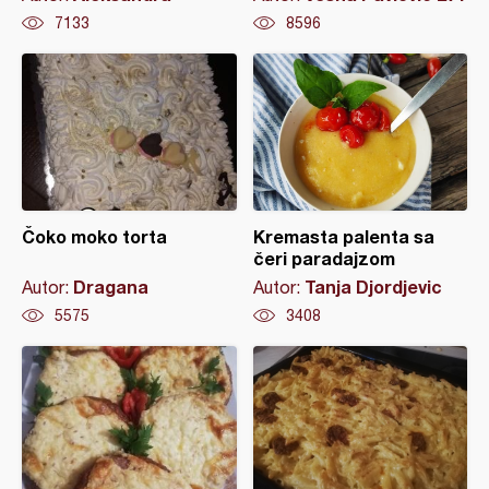
7133
8596
Čoko moko torta
Kremasta palenta sa
čeri paradajzom
Dragana
Tanja Djordjevic
Autor:
Autor:
5575
3408