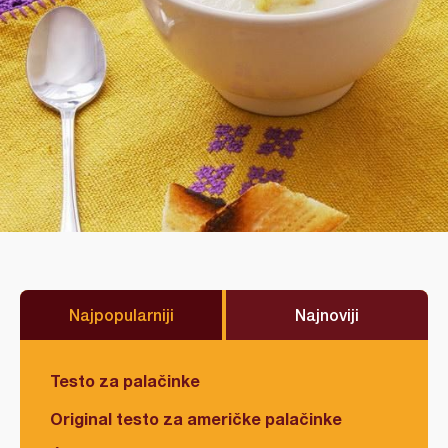
Najpopularniji
Najnoviji
Testo za palačinke
Original testo za američke palačinke