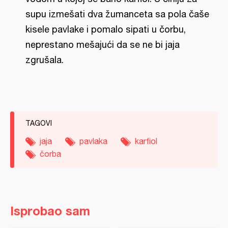
supu izmešati dva žumanceta sa pola čaše
kisele pavlake i pomalo sipati u čorbu,
neprestano mešajući da se ne bi jaja
zgrušala.
TAGOVI
jaja
pavlaka
karfiol
čorba
Isprobao sam