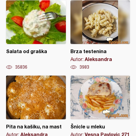
Salata od graška
Brza testenina
Aleksandra
Autor:
35836
3983
Pita na kašiku, na mast
Šnicle u mleku
Aleksandra
Vesna Pavlovic 271
Autor:
Autor: