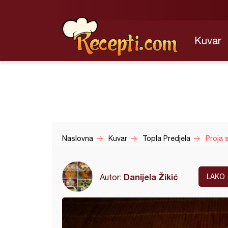
Kuvar
Naslovna
Kuvar
Topla Predjela
Proja 
Danijela Žikić
Autor:
LAKO