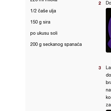
Do
1/2 čaše ulja
150 g sira
po ukusu soli
200 g seckanog spanaća
La
do
br
na
ko
za