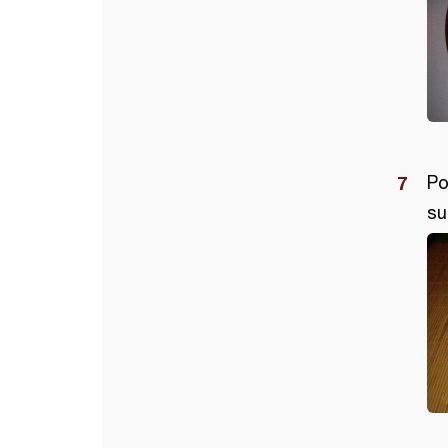
Po
su