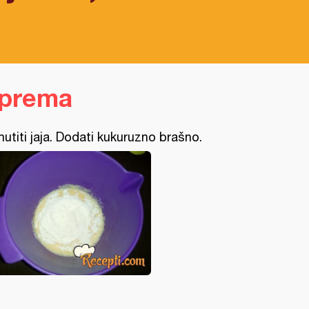
iprema
utiti jaja. Dodati kukuruzno brašno.