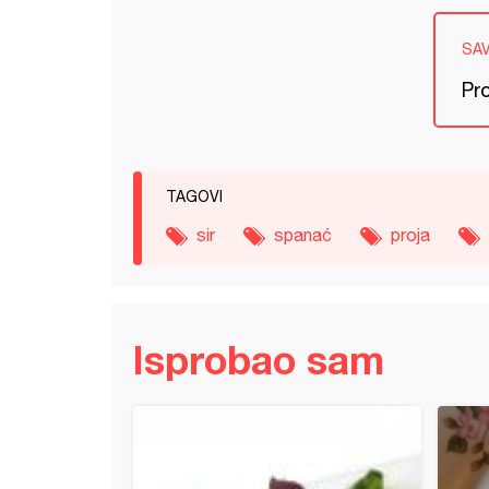
SA
Pro
TAGOVI
sir
spanać
proja
Isprobao sam
ta pita sa blitvom