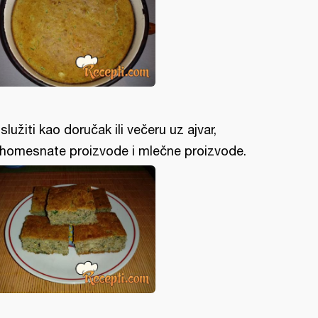
služiti kao doručak ili večeru uz ajvar,
homesnate proizvode i mlečne proizvode.