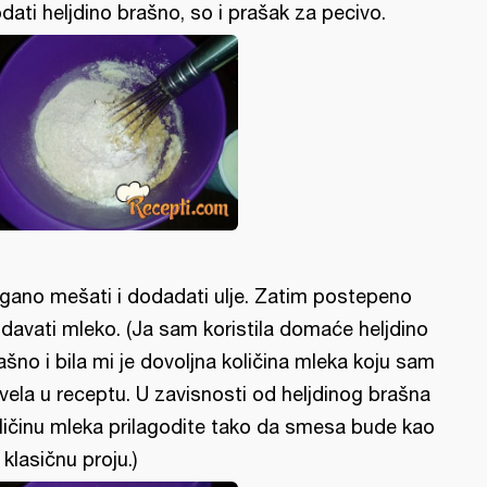
dati heljdino brašno, so i prašak za pecivo.
gano mešati i dodadati ulje. Zatim postepeno
davati mleko. (Ja sam koristila domaće heljdino
ašno i bila mi je dovoljna količina mleka koju sam
vela u receptu. U zavisnosti od heljdinog brašna
ličinu mleka prilagodite tako da smesa bude kao
 klasičnu proju.)