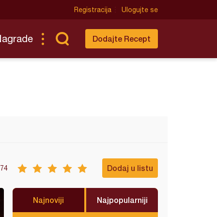
Registracija
Ulogujte se
Nagrade
Dodajte Recept
Dodaj u listu
74
Najnoviji
Najpopularniji