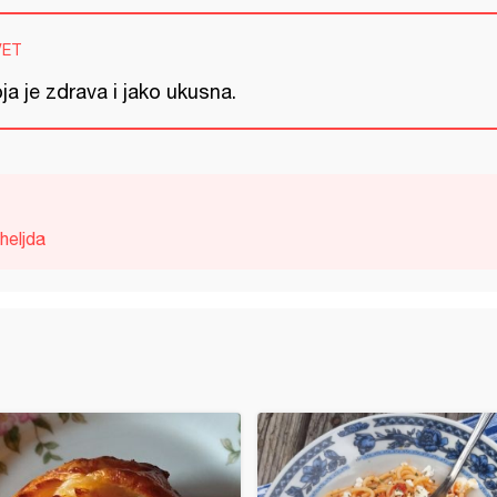
VET
ja je zdrava i jako ukusna.
heljda