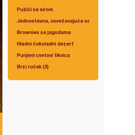
Pužići sa sirom
Jednostavna, osvežavajuća salata
Brownies sa jagodama
Hladni čokoladni dezert
Punjeni cvetovi tikvica
Brzi ručak (3)