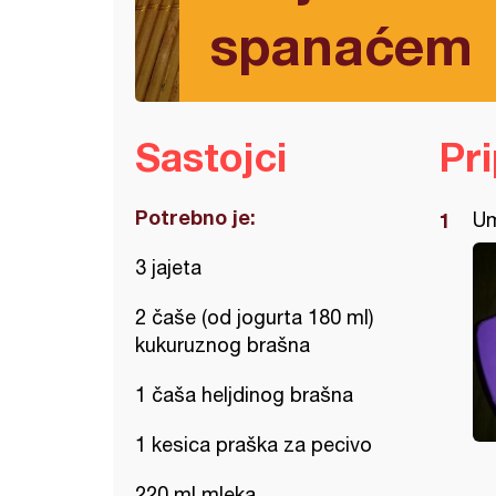
spanaćem
Sastojci
Pr
Potrebno je:
Um
3 jajeta
2 čaše (od jogurta 180 ml)
kukuruznog brašna
1 čaša heljdinog brašna
1 kesica praška za pecivo
220 ml mleka