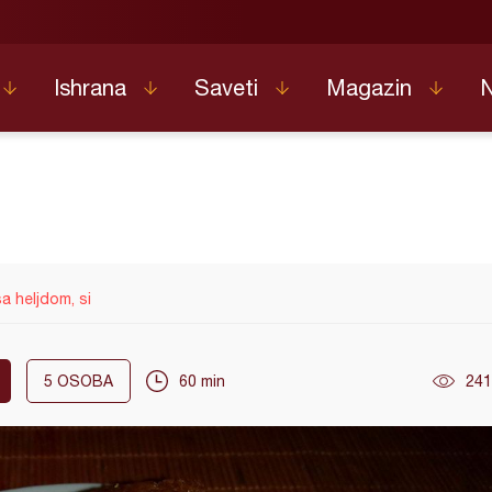
Ishrana
Saveti
Magazin
sa heljdom, si
5
OSOBA
60 min
241