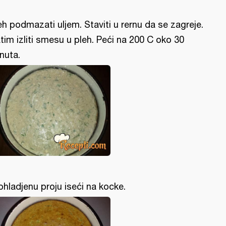
eh podmazati uljem. Staviti u rernu da se zagreje.
tim izliti smesu u pleh. Peći na 200 C oko 30
nuta.
ohladjenu proju iseći na kocke.