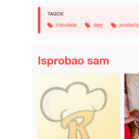
TAGOVI
čokolada
šlag
poslasti
Isprobao sam
je (4)