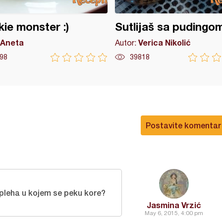
ie monster :)
Sutlijaš sa pudingo
Aneta
Verica Nikolić
Autor:
98
39818
Postavite komentar
pleha u kojem se peku kore?
Jasmina Vrzić
May 6, 2015, 4:00 pm