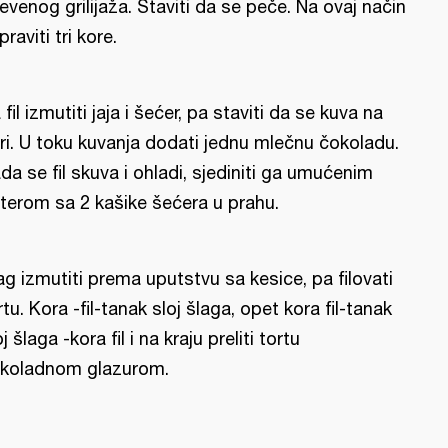
evenog grilijaža. Staviti da se peče. Na ovaj način
praviti tri kore.
 fil izmutiti jaja i šećer, pa staviti da se kuva na
ri. U toku kuvanja dodati jednu mlečnu čokoladu.
da se fil skuva i ohladi, sjediniti ga umućenim
terom sa 2 kašike šećera u prahu.
ag izmutiti prema uputstvu sa kesice, pa filovati
rtu. Kora -fil-tanak sloj šlaga, opet kora fil-tanak
oj šlaga -kora fil i na kraju preliti tortu
koladnom glazurom.