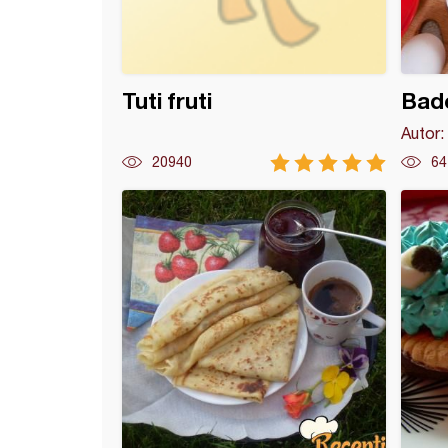
Tuti fruti
Bad
Autor:
20940
64
ce sa kremom