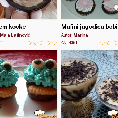
em kocke
Mafini jagodica bob
Maja Latinović
Marina
Autor:
11
4351