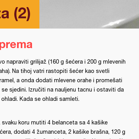
a (2)
iprema
vo napraviti grilijaž (160 g šećera i 200 g mlevenih
aha). Na tihoj vatri rastopiti šećer kao svetli
ramel, a onda dodati mlevene orahe i promešati
 se sjedini. Izručiti na nauljenu tacnu i ostaviti da
 ohladi. Kada se ohladi samleti.
 svaku koru mutiti 4 belanceta sa 4 kašike
ćera, dodati 4 žumanceta, 2 kašike brašna, 120 g