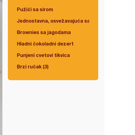
Pužići sa sirom
Jednostavna, osvežavajuća salata
Brownies sa jagodama
Hladni čokoladni dezert
Punjeni cvetovi tikvica
Brzi ručak (3)