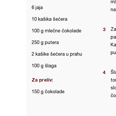
ml
6 jaja
na
10 kašika šećera
Za
100 g mlečne čokolade
pa
250 g putera
Ka
pu
2 kašike šećera u prahu
100 g šlaga
Šl
Za preliv:
to
sl
150 g čokolade
čo