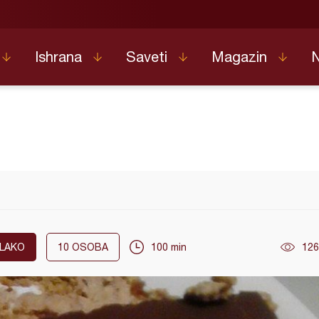
Ishrana
Saveti
Magazin
LAKO
10
OSOBA
100 min
126