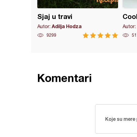
Sjaj u travi
Cook
Adilja Hodza
Autor:
Autor:
9299
51
Komentari
Koje su mere 