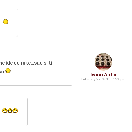
ta
ne ide od ruke...sad si ti
ovo
Ivana Antić
February 27, 2015, 7:52 pm
a