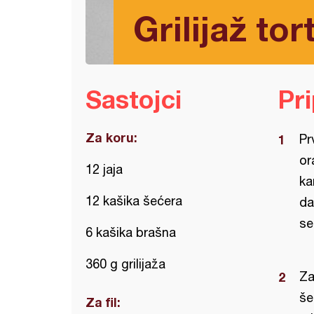
Grilijaž tort
Sastojci
Pr
Za koru:
Pr
or
12 jaja
ka
12 kašika šećera
da
se
6 kašika brašna
360 g grilijaža
Za
še
Za fil: