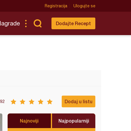
Registracija
Ulogujte se
Nagrade
Dodajte Recept
Dodaj u listu
92
Najnoviji
Najpopularniji