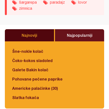
šargarepa
paradajz
lovor
zimnica
Najnoviji
Najpopularniji
Šne-nokle kolač
Čoko-kokos sladoled
Galete Bakin kolač
Pohovane pečene paprike
Americke palačinke (30)
Slatka fokača