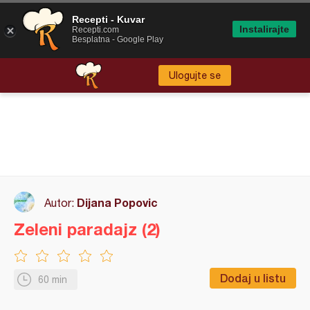
Recepti - Kuvar
Instalirajte
Recepti.com
Besplatna - Google Play
Ulogujte se
Dijana Popovic
Autor:
Zeleni paradajz (2)
Dodaj u listu
60 min