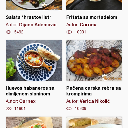
Salata *hrastov list*
Fritata sa mortadelom
Dijana Ademovic
Carnex
Autor:
Autor:
5492
10931
Huevos habaneros sa
Pečena carska rebra sa
dimljenom slaninom
krompirima
Carnex
Verica Nikolić
Autor:
Autor:
11601
10939