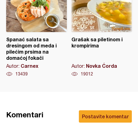
Spanać salata sa
Grašak sa piletinom i
dresingom od meda i
krompirima
pilećim prsima na
domaćoj fokači
Carnex
Novka Ćorda
Autor:
Autor:
13439
19012
Komentari
Postavite komentar