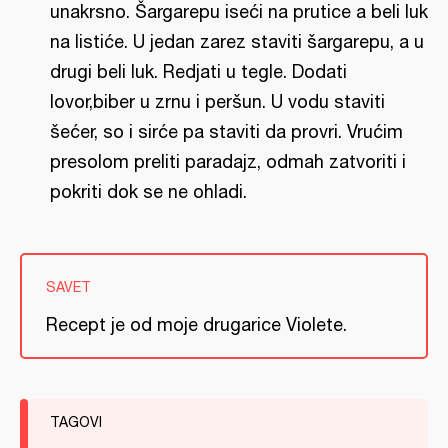
unakrsno. Šargarepu iseći na prutice a beli luk
na listiće. U jedan zarez staviti šargarepu, a u
drugi beli luk. Redjati u tegle. Dodati
lovor,biber u zrnu i peršun. U vodu staviti
šećer, so i sirće pa staviti da provri. Vrućim
presolom preliti paradajz, odmah zatvoriti i
pokriti dok se ne ohladi.
SAVET
Recept je od moje drugarice Violete.
TAGOVI