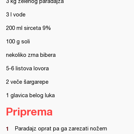
3 kg zelenog paradajza
3 l vode
200 ml sirceta 9%
100 g soli
nekoliko zrna bibera
5-6 listova lovora
2 veče šargarepe
1 glavica belog luka
Priprema
Paradajz oprat pa ga zarezati nožem