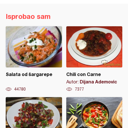
Isprobao sam
Salata od šargarepe
Chili con Carne
Dijana Ademovic
Autor:
44780
7377