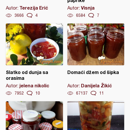
paprike
Terezija Erić
Visnja
Autor:
Autor:
3666
4
6584
7
Slatko od dunja sa
Domaći džem od šipka
orasima
jelena nikolic
Danijela Žikić
Autor:
Autor:
7952
10
67137
11