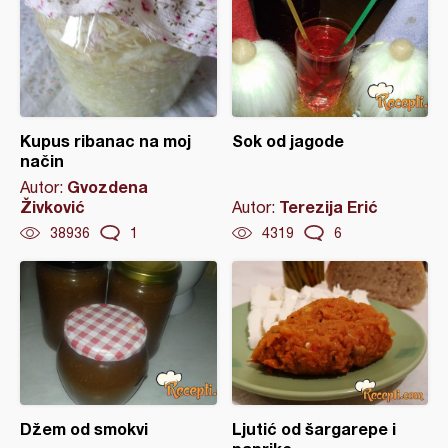
Kupus ribanac na moj
Sok od jagode
način
Gvozdena
Autor:
Živković
Terezija Erić
Autor:
38936
1
4319
6
Džem od smokvi
Ljutić od šargarepe i