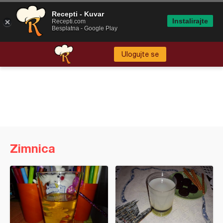
Recepti - Kuvar
Instalirajte
Recepti.com
Besplatna - Google Play
Ulogujte se
Zimnica