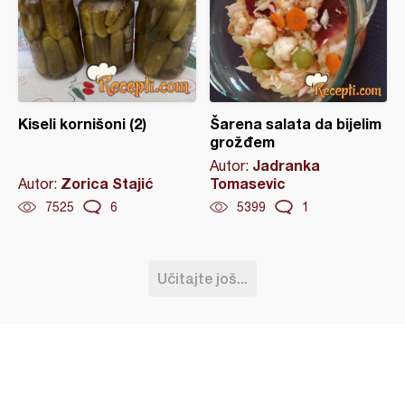
Kiseli kornišoni (2)
Šarena salata da bijelim
grožđem
Jadranka
Autor:
Zorica Stajić
Tomasevic
Autor:
7525
6
5399
1
Učitajte još...