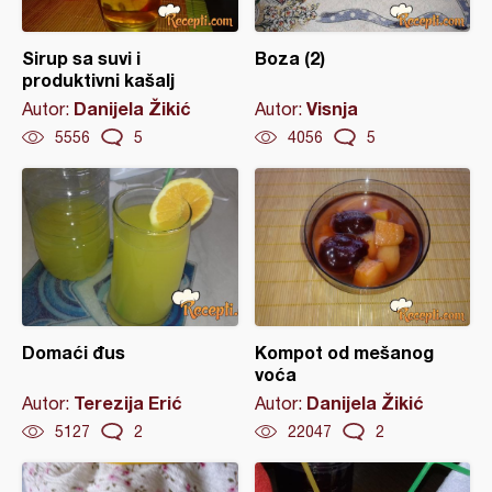
Sirup sa suvi i
Boza (2)
produktivni kašalj
Danijela Žikić
Visnja
Autor:
Autor:
5556
5
4056
5
Domaći đus
Kompot od mešanog
voća
Terezija Erić
Danijela Žikić
Autor:
Autor:
5127
2
22047
2