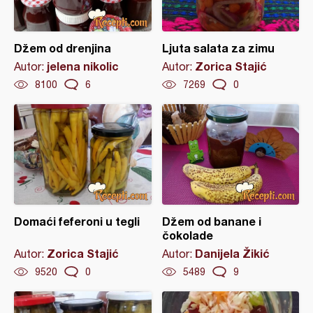
Džem od drenjina
Ljuta salata za zimu
jelena nikolic
Zorica Stajić
Autor:
Autor:
8100
6
7269
0
Domaći feferoni u tegli
Džem od banane i
čokolade
Zorica Stajić
Danijela Žikić
Autor:
Autor:
9520
0
5489
9