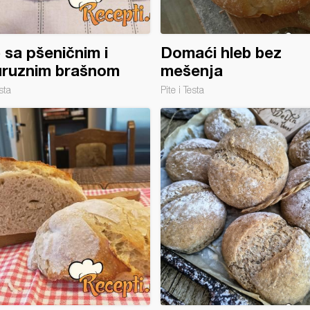
 sa pšeničnim i
Domaći hleb bez
uruznim brašnom
mešenja
sta
Pite i Testa