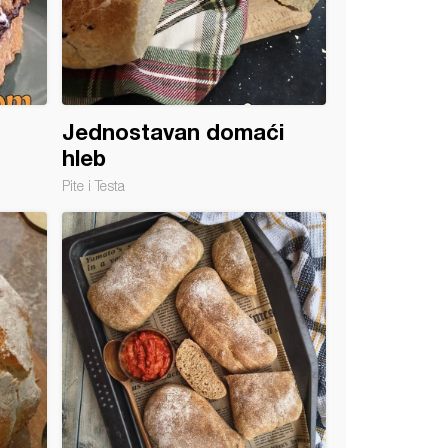
Jednostavan domaći
hleb
Pite i Testa