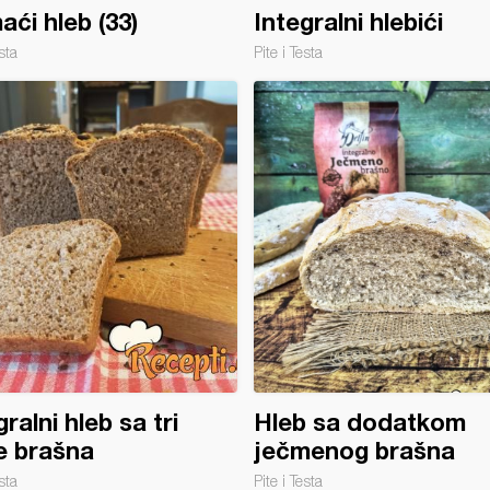
ći hleb (33)
Integralni hlebići
sta
Pite i Testa
gralni hleb sa tri
Hleb sa dodatkom
e brašna
ječmenog brašna
sta
Pite i Testa