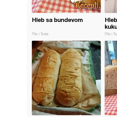
Hleb sa bundevom
Hleb
kuk
Pite i Testa
Pite i Te
 od starog hleba