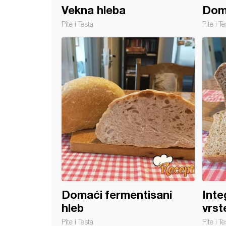
Vekna hleba
Doma
Pite i Testa
Pite i Te
i hleb sa puterom
Domaći fermentisani
Inte
hleb
vrst
Pite i Testa
Pite i Te