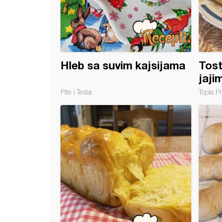
Hleb sa suvim kajsijama
Tost
jaji
Pite i Testa
Topla Pr
ći CIABATTA hleb