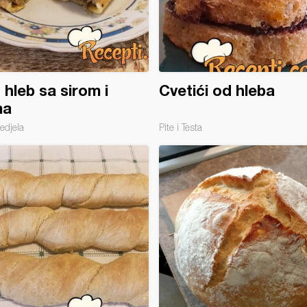
 hleb sa sirom i
Cvetići od hleba
ma
edjela
Pite i Testa