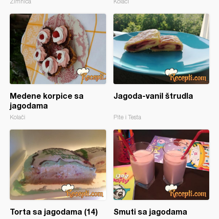
Zimnica
Kolači
Medene korpice sa
Jagoda-vanil štrudla
jagodama
Kolači
Pite i Testa
Torta sa jagodama (14)
Smuti sa jagodama