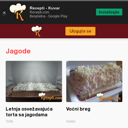
Recepti - Kuvar
Instalirajte
Recepti.com
Besplatna - Google Play
Ulogujte se
Jagode
Letnja osvežavajuća
Voćni breg
torta sa jagodama
Torte
Kolači