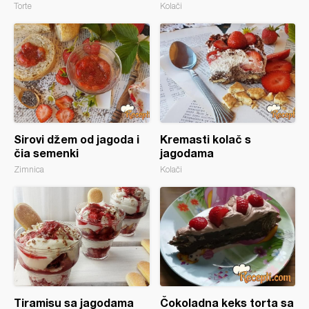
Torte
Kolači
Sirovi džem od jagoda i
Kremasti kolač s
čia semenki
jagodama
Zimnica
Kolači
Tiramisu sa jagodama
Čokoladna keks torta sa