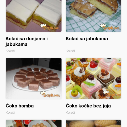
Kolač sa dunjama i
Kolač sa jabukama
jabukama
Kolači
Kolači
Čoko bomba
Čoko kočke bez jaja
Kolači
Kolači