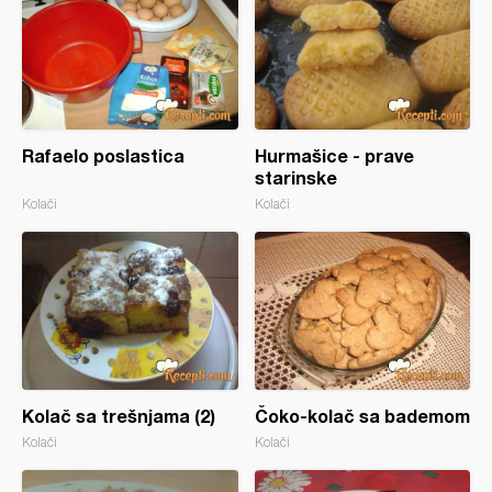
Rafaelo poslastica
Hurmašice - prave
starinske
Kolači
Kolači
Kolač sa trešnjama (2)
Čoko-kolač sa bademom
Kolači
Kolači