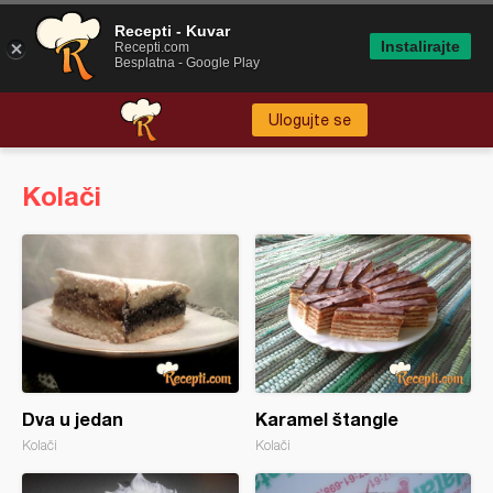
Recepti - Kuvar
Instalirajte
Recepti.com
Besplatna - Google Play
Ulogujte se
Kolači
Dva u jedan
Karamel štangle
Kolači
Kolači