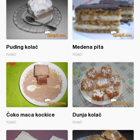
Puding kolač
Medena pita
Kolači
Kolači
Čoko maca kockice
Dunja kolač
Kolači
Kolači