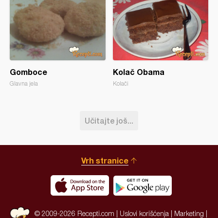
Gomboce
Kolač Obama
Glavna jela
Kolači
Učitajte još...
Vrh stranice
© 2009-2026 Recepti.com |
Uslovi korišćenja
|
Marketing
|