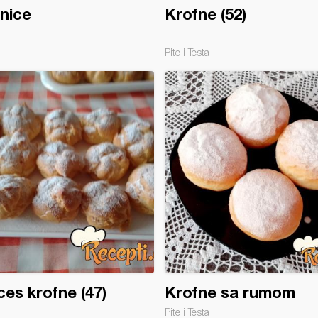
nice
Krofne (52)
Pite i Testa
ces krofne (47)
Krofne sa rumom
Pite i Testa