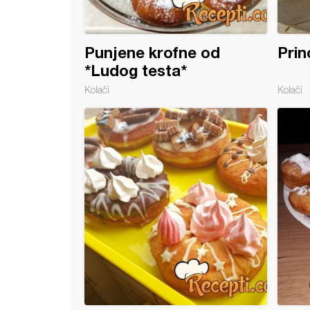
Punjene krofne od
Prin
*Ludog testa*
Kolači
Kolači
 krofne sa kiselom vodom