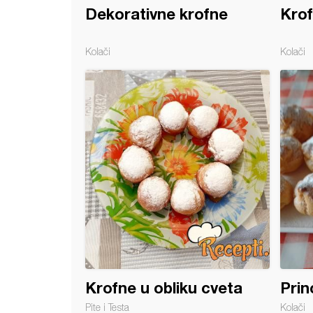
Dekorativne krofne
Krof
Kolači
Kolači
e sa vodom
Krofne u obliku cveta
Prin
Pite i Testa
Kolači