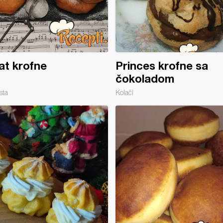
t krofne
Princes krofne sa
čokoladom
sta
Kolači