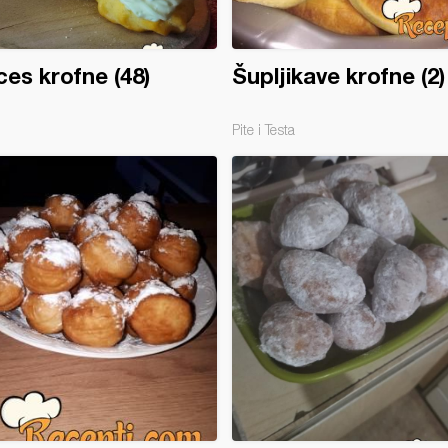
ces krofne (48)
Šupljikave krofne (2)
Pite i Testa