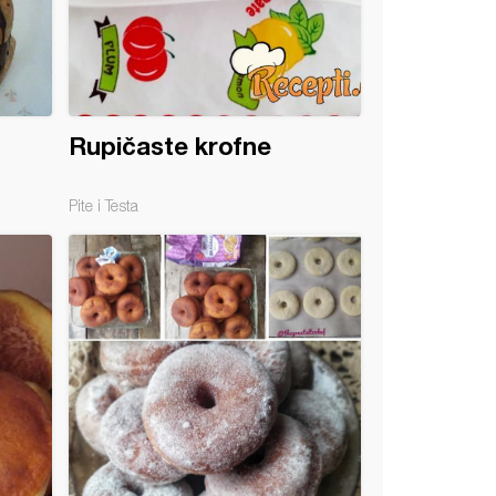
Rupičaste krofne
Pite i Testa