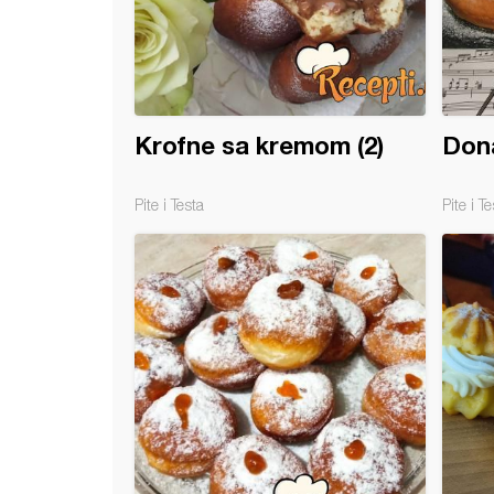
Krofne sa kremom (2)
Dona
Pite i Testa
Pite i Te
evske krofne