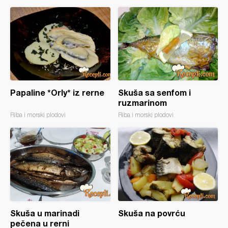
Papaline *Orly* iz rerne
Skuša sa senfom i
ruzmarinom
Riba i morski plodovi
Riba i morski plodovi
Skuša u marinadi
Skuša na povrću
pečena u rerni