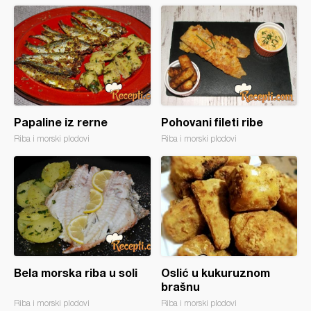
Papaline iz rerne
Pohovani fileti ribe
Riba i morski plodovi
Riba i morski plodovi
Bela morska riba u soli
Oslić u kukuruznom
brašnu
Riba i morski plodovi
Riba i morski plodovi