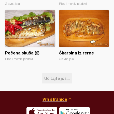
Glavna jela
Riba i morski plodovi
Pečena skuša (2)
Škarpina iz rerne
Riba i morski plodovi
Glavna jela
Učitajte još...
Vrh stranice