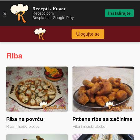
Recepti - Kuvar
Instalirajte
Recepti.com
Besplatna - Google Play
Ulogujte se
Riba
Riba na povrću
Pržena riba sa začinima
Riba i morski plodovi
Riba i morski plodovi