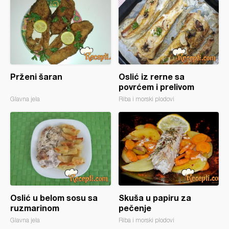
Prženi šaran
Oslić iz rerne sa
povrćem i prelivom
Glavna jela
Riba i morski plodovi
Oslić u belom sosu sa
Skuša u papiru za
ruzmarinom
pečenje
Glavna jela
Riba i morski plodovi