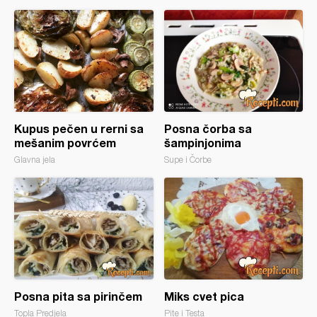
Kupus pečen u rerni sa
Posna čorba sa
mešanim povrćem
šampinjonima
Glavna jela
Supe i Čorbe
Posna pita sa pirinčem
Miks cvet pica
Topla Predjela
Pite i Testa