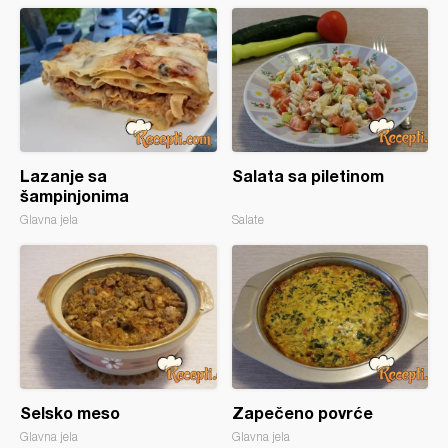
Lazanje sa
Salata sa piletinom
šampinjonima
Glavna jela
Salate
Selsko meso
Zapečeno povrće
Glavna jela
Glavna jela