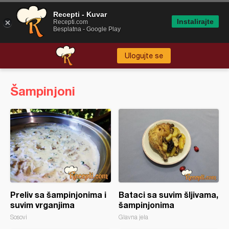
Recepti - Kuvar
Instalirajte
Recepti.com
Besplatna - Google Play
Ulogujte se
Šampinjoni
Preliv sa šampinjonima i
Bataci sa suvim šljivama,
suvim vrganjima
šampinjonima
Sosovi
Glavna jela