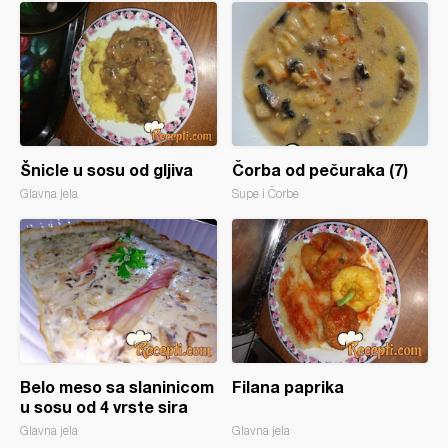
Šnicle u sosu od gljiva
Čorba od pečuraka (7)
Glavna jela
Supe i Čorbe
Belo meso sa slaninicom
Filana paprika
u sosu od 4 vrste sira
Glavna jela
Glavna jela