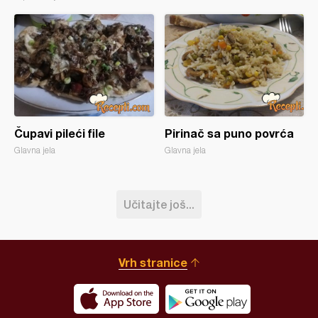
Čupavi pileći file
Pirinač sa puno povrća
Glavna jela
Glavna jela
Učitajte još...
Vrh stranice