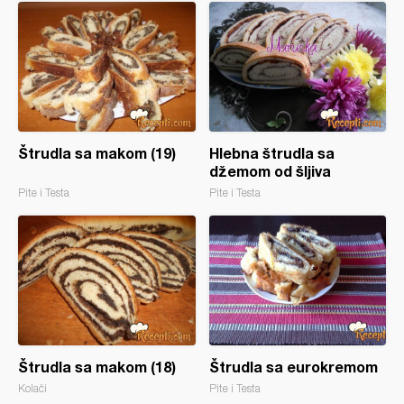
Štrudla sa makom (19)
Hlebna štrudla sa
džemom od šljiva
Pite i Testa
Pite i Testa
Štrudla sa makom (18)
Štrudla sa eurokremom
Kolači
Pite i Testa