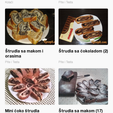
Kolači
Pite i Testa
Štrudla sa makom i
Štrudla sa čokoladom (2)
orasima
Pite i Testa
Pite i Testa
Mini čoko štrudla
Štrudla sa makom (17)