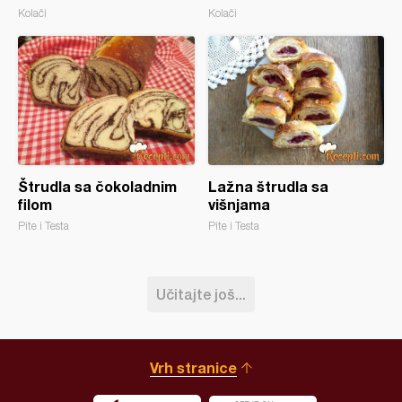
Kolači
Kolači
Štrudla sa čokoladnim
Lažna štrudla sa
filom
višnjama
Pite i Testa
Pite i Testa
Učitajte još...
Vrh stranice