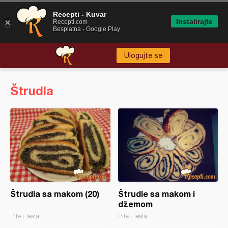
Recepti - Kuvar
Instalirajte
Recepti.com
Besplatna - Google Play
Ulogujte se
Štrudla
Štrudla sa makom (20)
Štrudle sa makom i
džemom
Pite i Testa
Pite i Testa