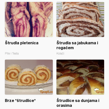
Štrudla pletenica
Štrudla sa jabukama i
rogačem
Pite i Testa
Kolači
Brze *štrudlice*
Štrudlice sa dunjama i
orasima