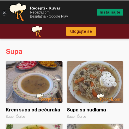
Recepti - Kuvar
Instalirajte
Recepti.com
Besplatna - Google Play
Ulogujte se
Supa
Krem supa od pečuraka
Supa sa nudlama
Supe i Čorbe
Supe i Čorbe