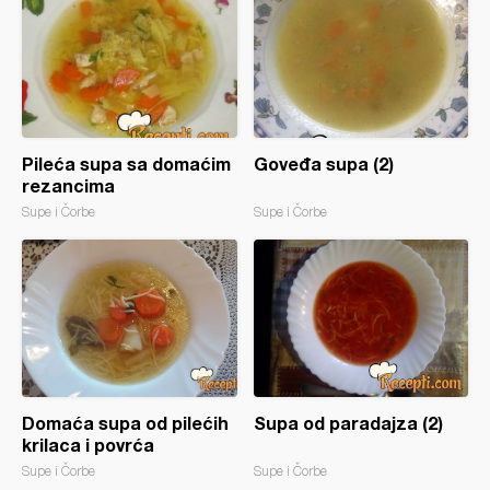
Pileća supa sa domaćim
Goveđa supa (2)
rezancima
Supe i Čorbe
Supe i Čorbe
Domaća supa od pilećih
Supa od paradajza (2)
krilaca i povrća
Supe i Čorbe
Supe i Čorbe