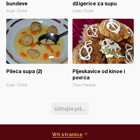
bundeve
džigerice za supu
Supe i Čorbe
Supe i Čorbe
Pileća supa (2)
Pljeskavice od kinoe i
povrća
Supe i Čorbe
Topla Predjela
Učitajte još...
Vrh stranice