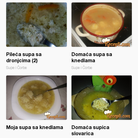
Pileća supa sa
Domaća supa sa
dronjcima (2)
knedlama
Supe i Čorbe
Supe i Čorbe
Moja supa sa knedlama
Domaća supica
slovarica