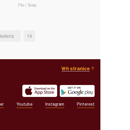
Pite i Testa
ledeća
14
Vrh stranice
er
Youtube
Instagram
Pinterest