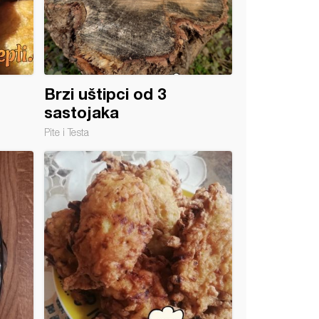
Brzi uštipci od 3
sastojaka
Pite i Testa