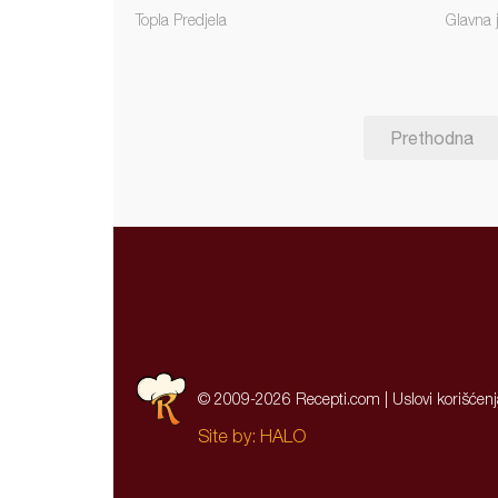
Topla Predjela
Glavna 
Prethodna
© 2009-2026 Recepti.com |
Uslovi korišćen
Site by:
HALO