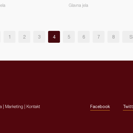
jela
Glavna jela
1
2
3
4
5
6
7
8
S
ja
|
Marketing
|
Kontakt
Facebook
Twitt