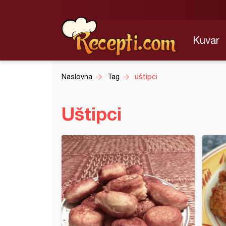
Kuvar
Naslovna
Tag
uštipci
Uštipci
uštipci od 3 sastojaka