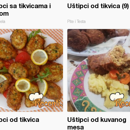
pci sa tikvicama i
Uštipci od tikvica (9)
om
jela
Pite i Testa
pci od tikvica
Uštipci od kuvanog
mesa