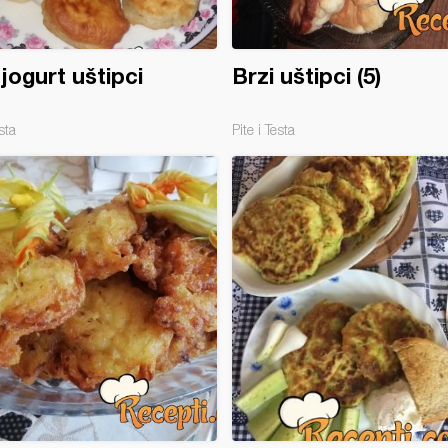
 jogurt uštipci
Brzi uštipci (5)
sta
Pite i Testa