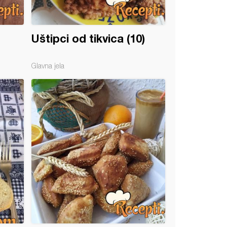
Uštipci od tikvica (10)
Glavna jela