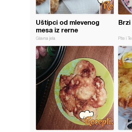
Uštipci od mlevenog
Brzi
mesa iz rerne
Glavna jela
Pite i Te
 uštipci