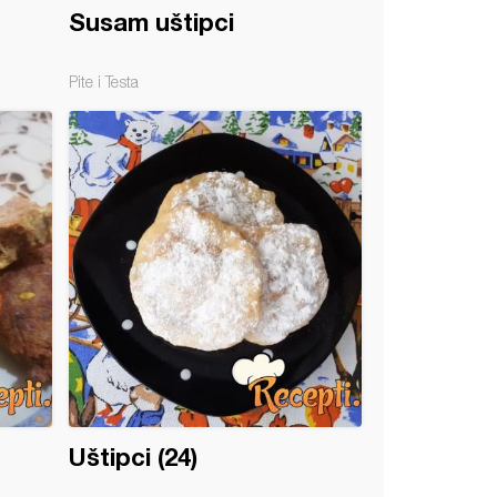
Susam uštipci
Pite i Testa
Uštipci (24)