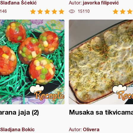
Slađana Šćekić
javorka filipović
Autor:
146
15110
rana jaja (2)
Musaka sa tikvicama
Sladjana Bokic
Olivera
Autor: