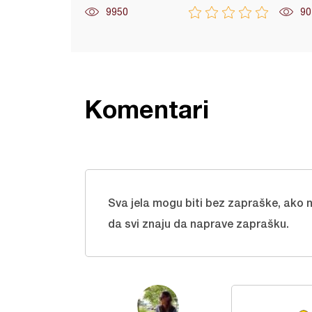
9950
90
Komentari
Sva jela mogu biti bez zapraške, ako ni
da svi znaju da naprave zaprašku.