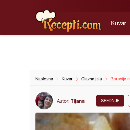
Kuvar
Naslovna
Kuvar
Glavna jela
Boranija n
Tijana
Autor:
SREDNJE