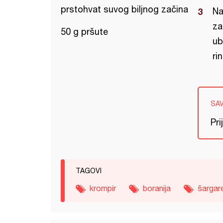
prstohvat suvog biljnog začina
Na
za
50 g pršute
ub
rin
SA
Pri
TAGOVI
krompir
boranija
šargar