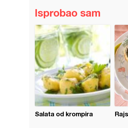
Isprobao sam
i bataci i karabataci sa povrćem
Salata od krompira
Rajs