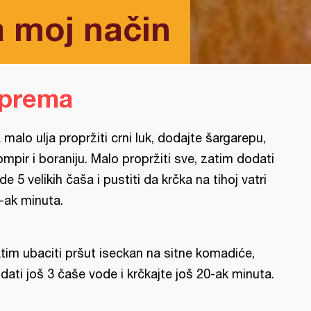
a moj način
iprema
 malo ulja propržiti crni luk, dodajte šargarepu,
ompir i boraniju. Malo propržiti sve, zatim dodati
de 5 velikih čaša i pustiti da krčka na tihoj vatri
-ak minuta.
tim ubaciti pršut iseckan na sitne komadiće,
dati još 3 čaše vode i krčkajte još 20-ak minuta.