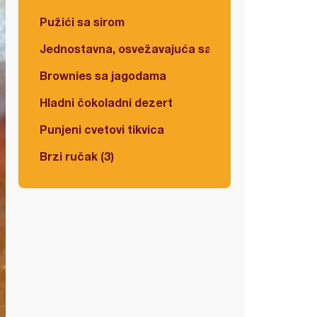
Pužići sa sirom
Jednostavna, osvežavajuća salata
Brownies sa jagodama
Hladni čokoladni dezert
Punjeni cvetovi tikvica
Brzi ručak (3)