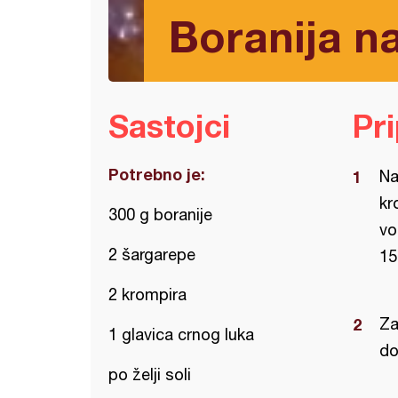
Boranija n
Sastojci
Pr
Potrebno je:
Na
kr
300 g boranije
vo
2 šargarepe
15
2 krompira
Za
1 glavica crnog luka
do
po želji soli