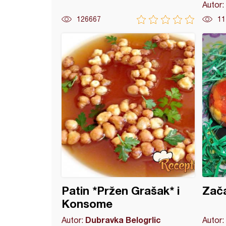
Autor:
126667
11
 - ljuta testenina
Patin *Pržen Grašak* i
Zača
Konsome
Dubravka Belogrlic
Autor:
Autor: