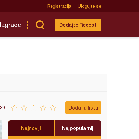
Registracija
Ulogujte se
Nagrade
Dodajte Recept
Dodaj u listu
39
Najnoviji
Najpopularniji