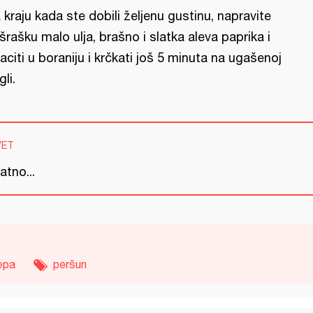
 kraju kada ste dobili željenu gustinu, napravite
šrašku malo ulja, brašno i slatka aleva paprika i
aciti u boraniju i krčkati još 5 minuta na ugašenoj
gli.
VET
jatno...
epa
peršun