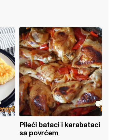
Pileći bataci i karabataci
sa povrćem