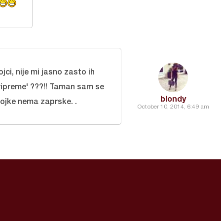
jci, nije mi jasno zasto ih
ripreme' ???!! Taman sam se
blondy
ojke nema zaprske. .
October 10, 2014, 6:49 am