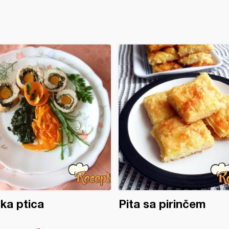
ka ptica
Pita sa pirinčem