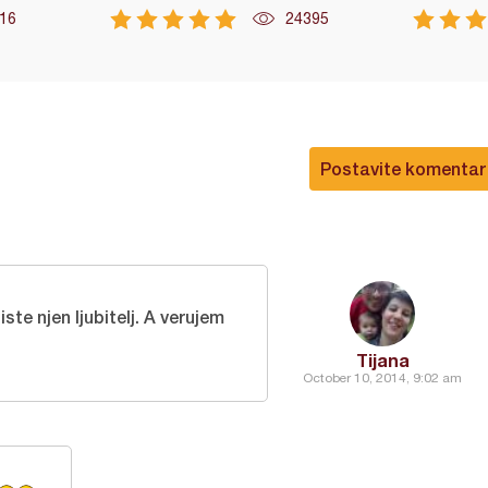
16
24395
Postavite komentar
ste njen ljubitelj. A verujem
Tijana
October 10, 2014, 9:02 am