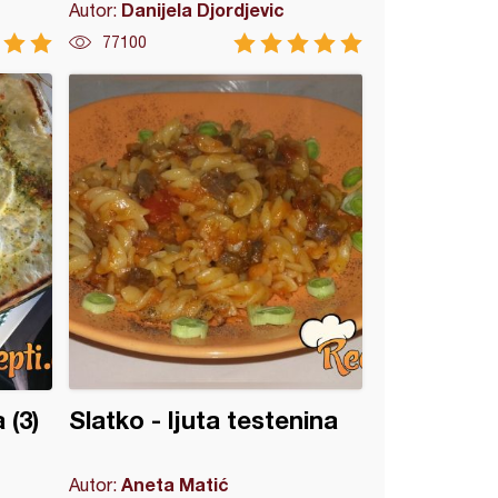
Danijela Djordjevic
Autor:
77100
 (3)
Slatko - ljuta testenina
Aneta Matić
Autor: