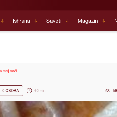
Ishrana
Saveti
Magazin
a moj nači
0
OSOBA
60 min
59