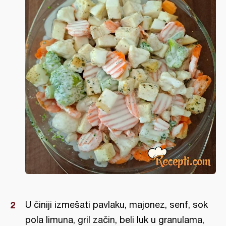
U činiji izmešati pavlaku, majonez, senf, sok
pola limuna, gril začin, beli luk u granulama,