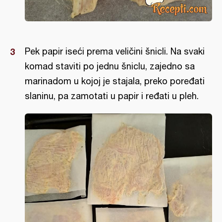
Pek papir iseći prema veličini šnicli. Na svaki
komad staviti po jednu šniclu, zajedno sa
marinadom u kojoj je stajala, preko poređati
slaninu, pa zamotati u papir i ređati u pleh.