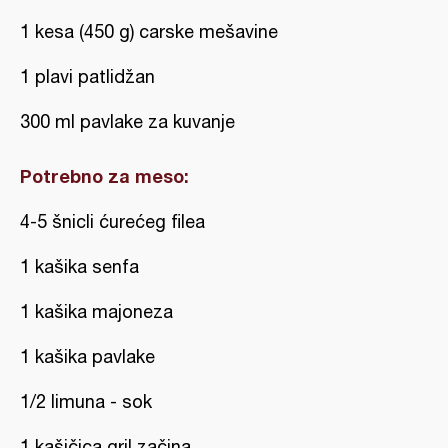
1 kesa (450 g) carske mešavine
1 plavi patlidžan
300 ml pavlake za kuvanje
Potrebno za meso:
4-5 šnicli ćurećeg filea
1 kašika senfa
1 kašika majoneza
1 kašika pavlake
1/2 limuna - sok
1 kašičica gril začina