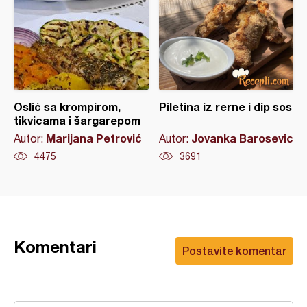
Oslić sa krompirom,
Piletina iz rerne i dip sos
tikvicama i šargarepom
Marijana Petrović
Jovanka Barosevic
Autor:
Autor:
4475
3691
Komentari
Postavite komentar