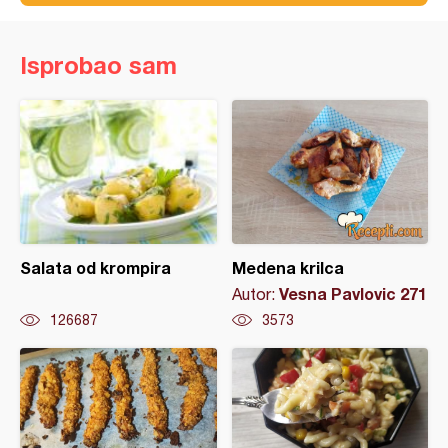
Isprobao sam
Salata od krompira
Medena krilca
Vesna Pavlovic 271
Autor:
126687
3573