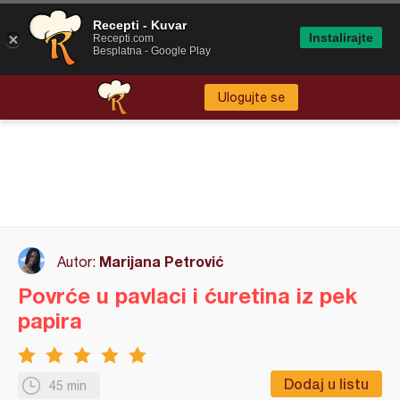
Recepti - Kuvar
Instalirajte
Recepti.com
Besplatna - Google Play
Ulogujte se
Marijana Petrović
Autor:
Povrće u pavlaci i ćuretina iz pek
papira
Dodaj u listu
45 min