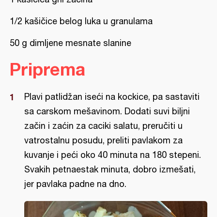
1/2 kašičice belog luka u granulama
50 g dimljene mesnate slanine
Priprema
Plavi patlidžan iseći na kockice, pa sastaviti
sa carskom mešavinom. Dodati suvi biljni
začin i zaćin za caciki salatu, preručiti u
vatrostalnu posudu, preliti pavlakom za
kuvanje i peći oko 40 minuta na 180 stepeni.
Svakih petnaestak minuta, dobro izmešati,
jer pavlaka padne na dno.