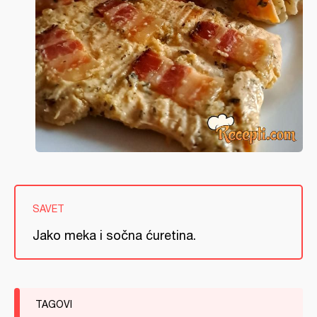
SAVET
Jako meka i sočna ćuretina.
TAGOVI