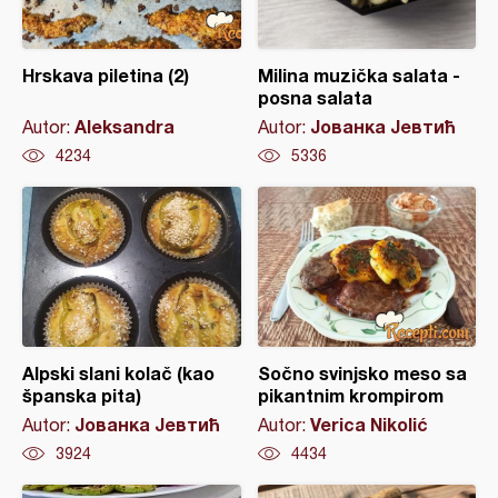
Hrskava piletina (2)
Milina muzička salata -
posna salata
Aleksandra
Јованка Јевтић
Autor:
Autor:
4234
5336
Alpski slani kolač (kao
Sočno svinjsko meso sa
španska pita)
pikantnim krompirom
Јованка Јевтић
Verica Nikolić
Autor:
Autor:
3924
4434