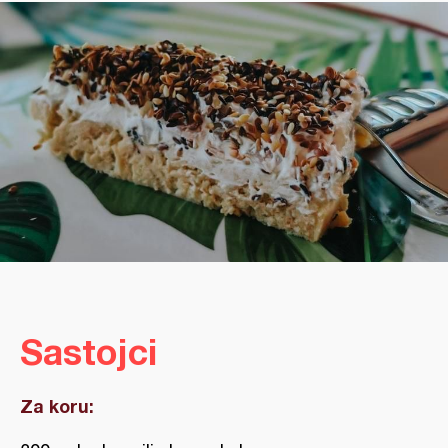
Sastojci
Za koru: