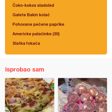
Čoko-kokos sladoled
Galete Bakin kolač
Pohovane pečene paprike
Americke palačinke (30)
Slatka fokača
Isprobao sam