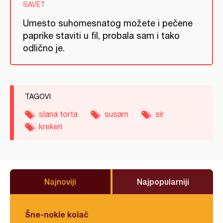
SAVET
Umesto suhomesnatog možete i pečene
paprike staviti u fil, probala sam i tako
odlično je.
TAGOVI
slana torta
susam
sir
krekeri
Najnoviji
Najpopularniji
Šne-nokle kolač