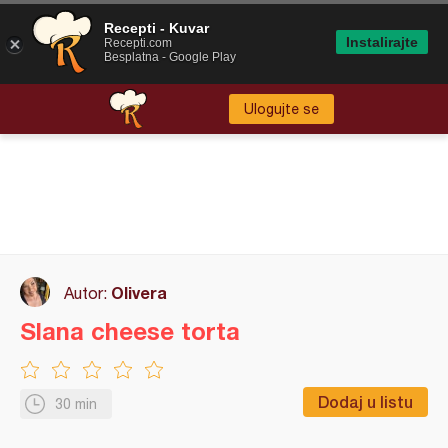
Recepti - Kuvar
Instalirajte
Recepti.com
Besplatna - Google Play
Ulogujte se
Olivera
Autor:
Slana cheese torta
Dodaj u listu
30 min