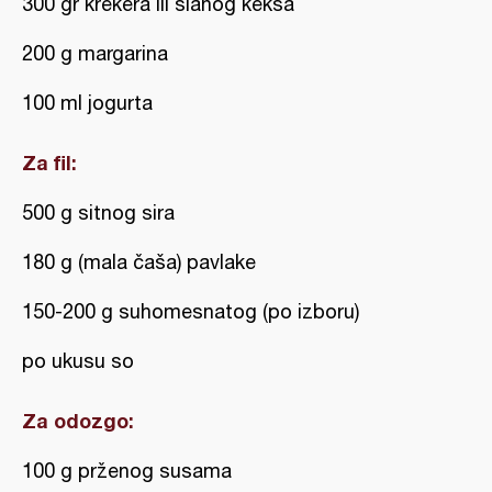
300 gr krekera ili slanog keksa
200 g margarina
100 ml jogurta
Za fil:
500 g sitnog sira
180 g (mala čaša) pavlake
150-200 g suhomesnatog (po izboru)
po ukusu so
Za odozgo:
100 g prženog susama