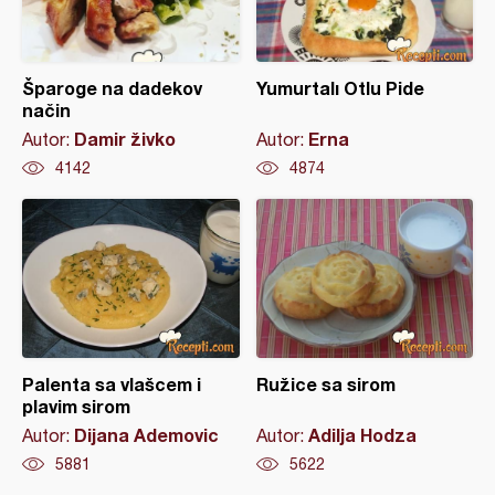
Šparoge na dadekov
Yumurtalı Otlu Pide
način
Damir živko
Erna
Autor:
Autor:
4142
4874
Palenta sa vlašcem i
Ružice sa sirom
plavim sirom
Dijana Ademovic
Adilja Hodza
Autor:
Autor:
5881
5622