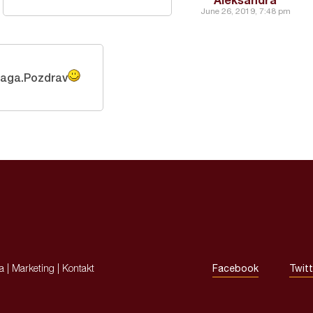
June 26, 2019, 7:48 pm
raga.Pozdrav
ja
|
Marketing
|
Kontakt
Facebook
Twitt