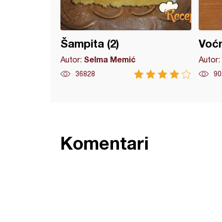
Šampita (2)
Voćn
Selma Memić
Autor:
Autor:
36828
90
Komentari