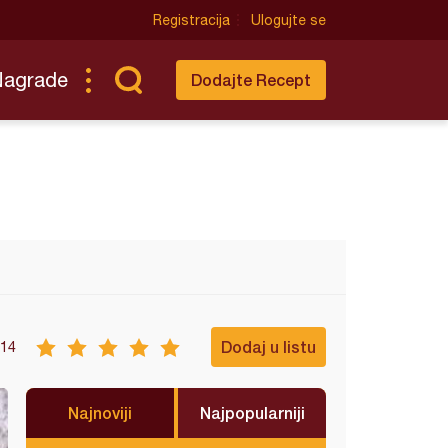
Registracija
Ulogujte se
Nagrade
Dodajte Recept
Dodaj u listu
14
Najnoviji
Najpopularniji