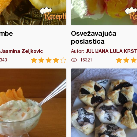
umbe
Osvežavajuća
poslastica
Jasmina Zeljkovic
JULIJANA LULA KRST
Autor:
343
16321