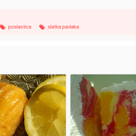
poslastica
slatka pavlaka