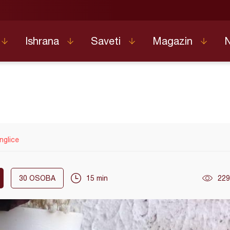
Ishrana
Saveti
Magazin
nglice
30
OSOBA
15 min
229