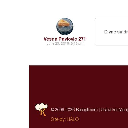
Divne su d
Vesna Pavlovic 271
June 25, 2019, 6:43 pm
© 2009-2026 Recepti.com |
Uslovi korišćen
Site by:
HALO