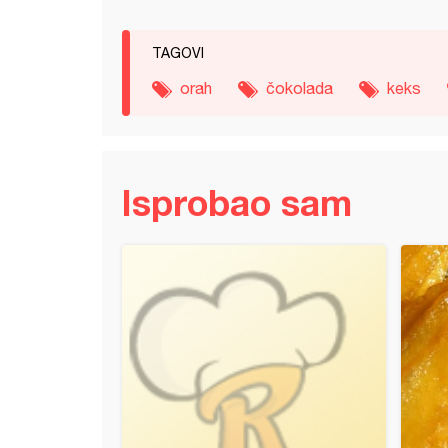
TAGOVI
orah
čokolada
keks
Isprobao sam
ljena pita