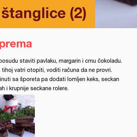
štanglice (2)
iprema
posudu staviti pavlaku, margarin i crnu čokoladu.
 tihoj vatri otopiti, voditi računa da ne provri.
inuti sa šporeta pa dodati lomljen keks, seckan
ah i krupnije seckane rolere.