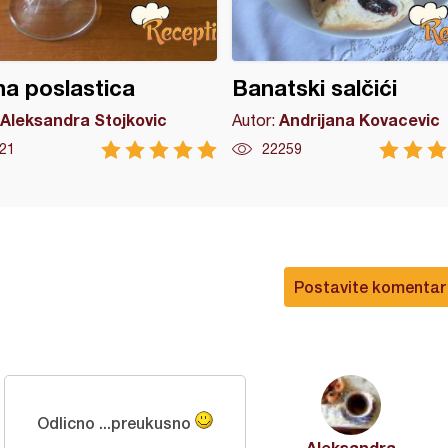
a poslastica
Banatski salčići
Aleksandra Stojkovic
Andrijana Kovacevic
Autor:
21
22259
Postavite komentar
Odlicno ...preukusno
Aleksandra