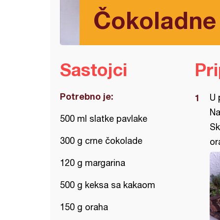
Čokoladne 
Sastojci
Pr
Potrebno je:
U 
Na
500 ml slatke pavlake
Sk
300 g crne čokolade
or
120 g margarina
500 g keksa sa kakaom
150 g oraha