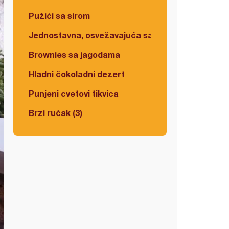
Pužići sa sirom
Jednostavna, osvežavajuća salata
Brownies sa jagodama
Hladni čokoladni dezert
Punjeni cvetovi tikvica
Brzi ručak (3)