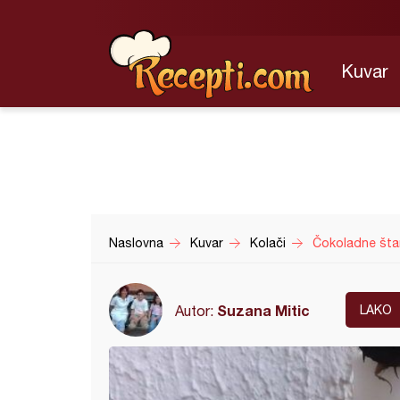
Kuvar
Naslovna
Kuvar
Kolači
Čokoladne šta
Suzana Mitic
Autor:
LAKO