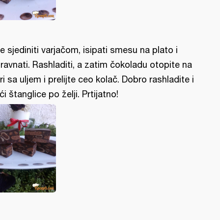
e sjediniti varjačom, isipati smesu na plato i
ravnati. Rashladiti, a zatim čokoladu otopite na
ri sa uljem i prelijte ceo kolač. Dobro rashladite i
ći štanglice po želji. Prtijatno!