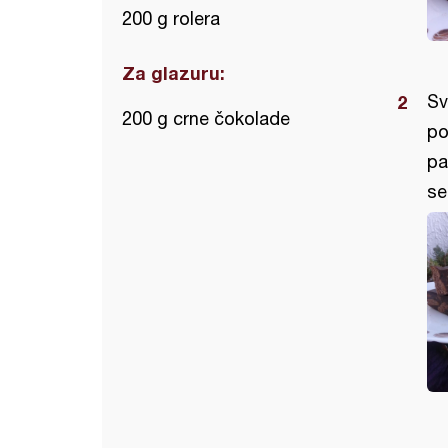
200 g rolera
Za glazuru:
Sv
200 g crne čokolade
po
pa
se