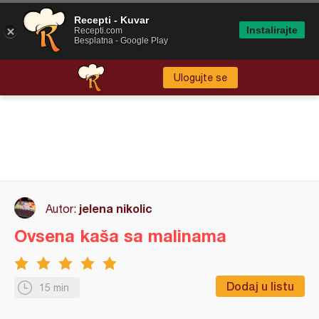
Recepti - Kuvar
Instalirajte
Recepti.com
Besplatna - Google Play
Ulogujte se
jelena nikolic
Autor:
Ovsena kaša sa malinama
Dodaj u listu
15 min