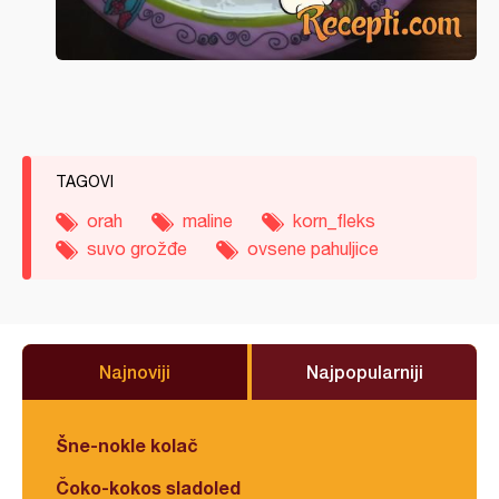
TAGOVI
orah
maline
korn_fleks
suvo grožđe
ovsene pahuljice
Najnoviji
Najpopularniji
Šne-nokle kolač
Čoko-kokos sladoled