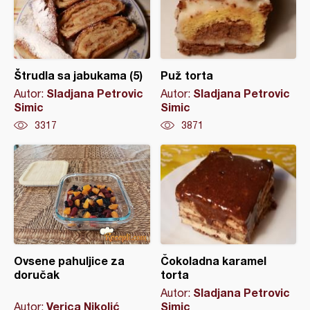
Štrudla sa jabukama (5)
Puž torta
Sladjana Petrovic
Sladjana Petrovic
Autor:
Autor:
Simic
Simic
3317
3871
Ovsene pahuljice za
Čokoladna karamel
doručak
torta
Sladjana Petrovic
Autor:
Verica Nikolić
Simic
Autor: