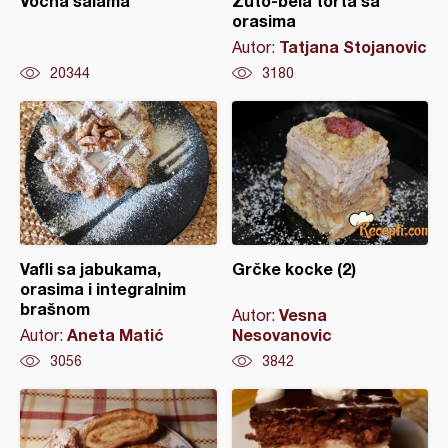
Voćna salama
Žuto-bela torta sa
orasima
Tatjana Stojanovic
Autor:
20344
3180
Vafli sa jabukama,
Grčke kocke (2)
orasima i integralnim
brašnom
Vesna
Autor:
Aneta Matić
Nesovanovic
Autor:
3056
3842