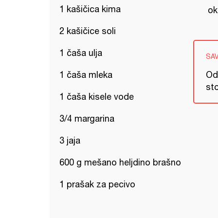
1 kašičica kima
ok
2 kašičice soli
1 čaša ulja
SA
1 čaša mleka
Od
sto
1 čaša kisele vode
3/4 margarina
3 jaja
600 g mešano heljdino brašno
1 prašak za pecivo