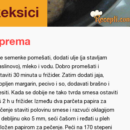
keksici
iprema
e semenke pomešati, dodati ulje (ja stavljam
slinovo), mleko i vodu. Dobro promešati i
taviti 30 minuta u frižider. Zatim dodati jaja,
opljen margarin, pecivo i so, dodavati brašno i
siti. Kada se dobije ne tako tvrda smesa ostaviti
š 2 h u frižider. Između dva parčeta papira za
čenje staviti polovinu smese i razvući oklagijom
 debljinu oko 5 mm, seći čašom i ređati u pleh
ložen papirom za pečenje. Peći na 170 stepeni