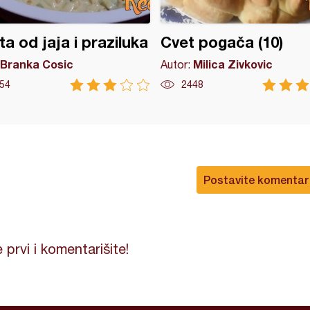
ta od jaja i praziluka
Cvet pogača (10)
Branka Cosic
Milica Zivkovic
Autor:
54
2448
Postavite komentar
 prvi i komentarišite!