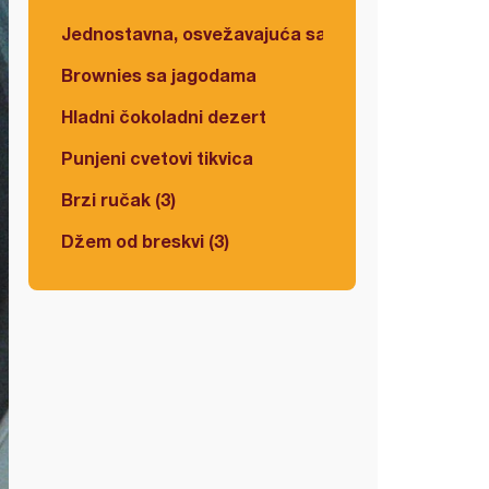
Jednostavna, osvežavajuća salata
Brownies sa jagodama
Hladni čokoladni dezert
Punjeni cvetovi tikvica
Brzi ručak (3)
Džem od breskvi (3)