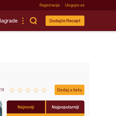
Registracija
Ulogujte se
Nagrade
Dodajte Recept
Dodaj u listu
79
Najnoviji
Najpopularniji