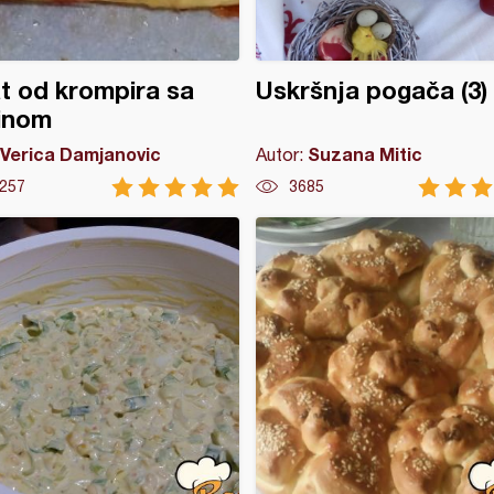
t od krompira sa
Uskršnja pogača (3)
inom
Verica Damjanovic
Suzana Mitic
Autor:
257
3685