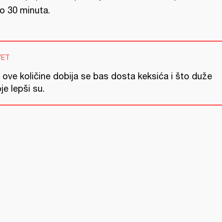
o 30 minuta.
VET
 ove količine dobija se bas dosta keksića i što duže
je lepši su.