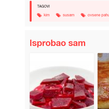
TAGOVI
kim
susam
ovsene pahu
Isprobao sam
kuglice (4)