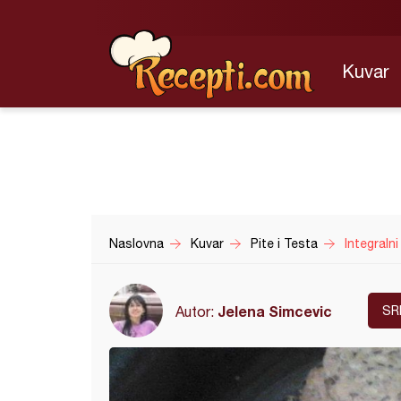
Kuvar
Naslovna
Kuvar
Pite i Testa
Integralni
Jelena Simcevic
Autor:
SR