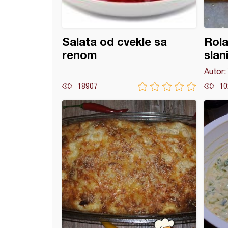
Salata od cvekle sa
Rola
renom
slan
Autor:
18907
10
 sa tunjevinom