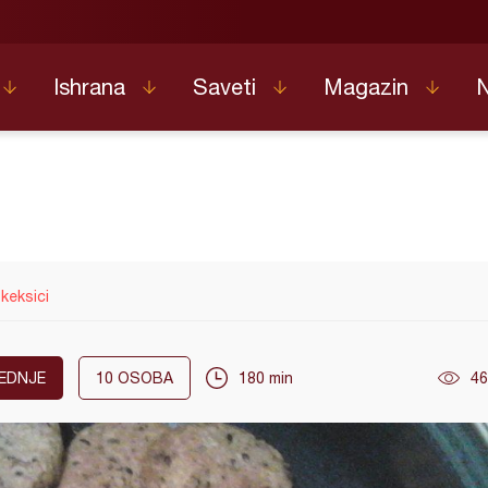
Ishrana
Saveti
Magazin
 keksici
EDNJE
10
OSOBA
180 min
46