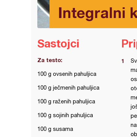
Integralni 
Sastojci
Pr
Za testo:
Sv
ma
100 g ovsenih pahuljica
os
100 g ječmenih pahuljica
ot
me
100 g raženih pahuljica
jo
100 g sojinih pahuljica
pe
na
100 g susama
ob