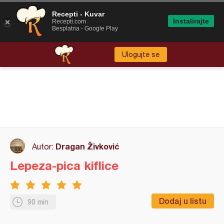
Recepti - Kuvar
Instalirajte
Recepti.com
Besplatna - Google Play
Ulogujte se
Dragan Živković
Autor:
Lepeza-pica kiflice
Dodaj u listu
90 min