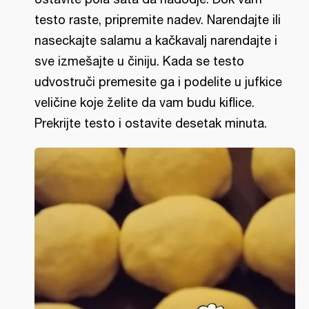
testo raste, pripremite nadev. Narendajte ili
naseckajte salamu a kačkavalj narendajte i
sve izmešajte u činiju. Kada se testo
udvostruči premesite ga i podelite u jufkice
veličine koje želite da vam budu kiflice.
Prekrijte testo i ostavite desetak minuta.