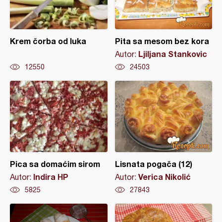
Krem čorba od luka
Pita sa mesom bez kora
Ljiljana Stankovic
Autor:
12550
24503
Pica sa domaćim sirom
Lisnata pogača (12)
Indira HP
Verica Nikolić
Autor:
Autor:
5825
27843