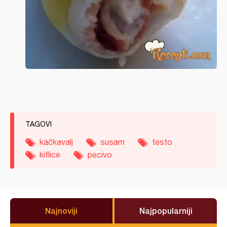
TAGOVI
kačkavalj
susam
testo
kiflice
pecivo
Najnoviji
Najpopularniji