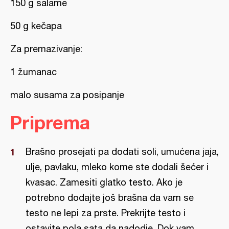
150 g salame
50 g kečapa
Za premazivanje:
1 žumanac
malo susama za posipanje
Priprema
Brašno prosejati pa dodati soli, umućena jaja,
ulje, pavlaku, mleko kome ste dodali šećer i
kvasac. Zamesiti glatko testo. Ako je
potrebno dodajte još brašna da vam se
testo ne lepi za prste. Prekrijte testo i
ostavite pola sata da nadodje. Dok vam