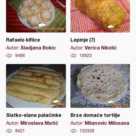
Rafaelo kiflice
Lepinje (7)
Sladjana Bokic
Verica Nikolić
Autor:
Autor:
9486
10923
Slatko-slane palačinke
Brze domaće tortilje
Miroslava Matić
Milanovic Milosava
Autor:
Autor:
8421
133328