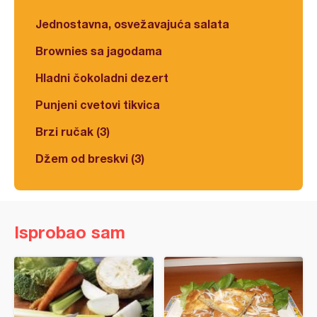
Jednostavna, osvežavajuća salata
Brownies sa jagodama
Hladni čokoladni dezert
Punjeni cvetovi tikvica
Brzi ručak (3)
Džem od breskvi (3)
Isprobao sam