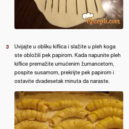
Uvijajte u obliku kiflica i slažite u pleh koga
ste obložili pek papirom. Kada napunite pleh
kiflice premažite umućenim žumancetom,
pospite susamom, prekrijte pek papirom i
ostavite dvadesetak minuta da naraste.