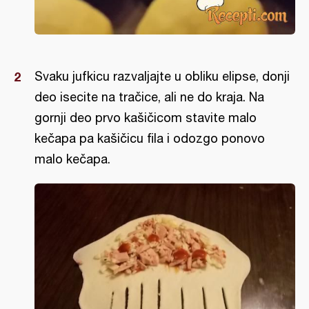
Svaku jufkicu razvaljajte u obliku elipse, donji
deo isecite na tračice, ali ne do kraja. Na
gornji deo prvo kašičicom stavite malo
kečapa pa kašičicu fila i odozgo ponovo
malo kečapa.