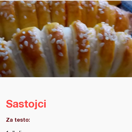
Sastojci
Za testo: