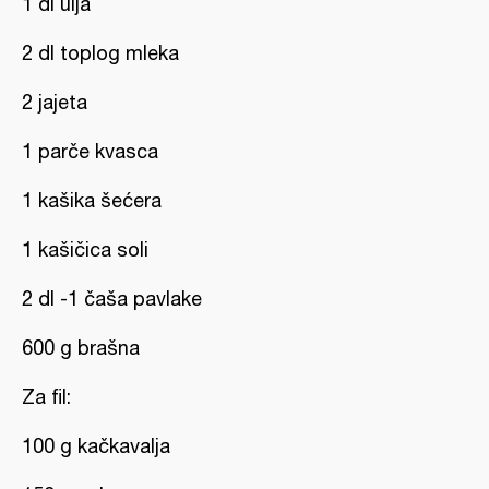
1 dl ulja
2 dl toplog mleka
2 jajeta
1 parče kvasca
1 kašika šećera
1 kašičica soli
2 dl -1 čaša pavlake
600 g brašna
Za fil:
100 g kačkavalja