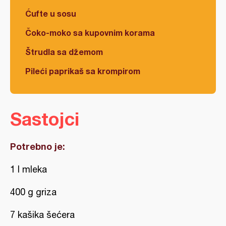
Ćufte u sosu
Čoko-moko sa kupovnim korama
Štrudla sa džemom
Pileći paprikaš sa krompirom
Sastojci
Potrebno je:
1 l mleka
400 g griza
7 kašika šećera