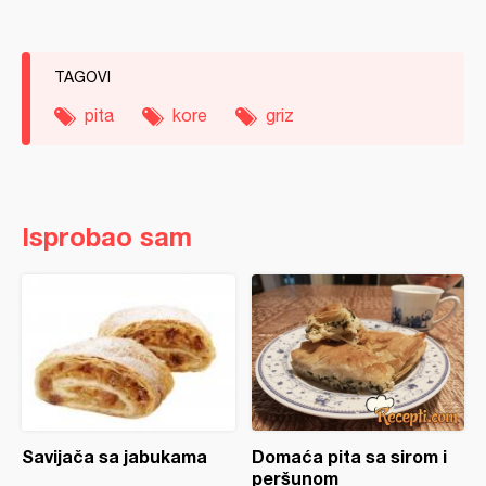
TAGOVI
pita
kore
griz
Isprobao sam
Savijača sa jabukama
Domaća pita sa sirom i
peršunom