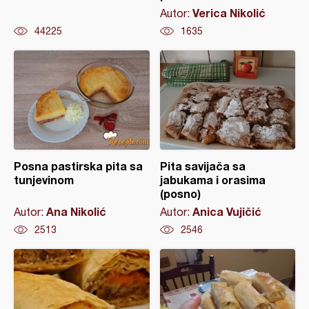
Verica Nikolić
Autor:
44225
1635
Posna pastirska pita sa
Pita savijača sa
tunjevinom
jabukama i orasima
(posno)
Ana Nikolić
Anica Vujičić
Autor:
Autor:
2513
2546