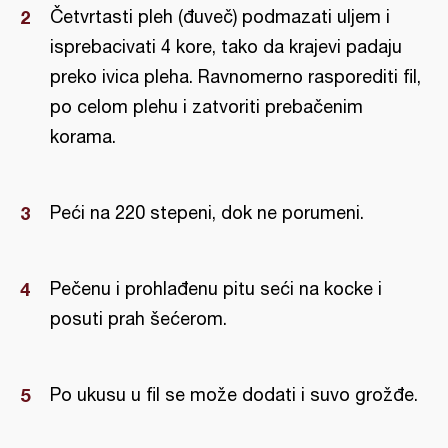
Četvrtasti pleh (đuveč) podmazati uljem i
isprebacivati 4 kore, tako da krajevi padaju
preko ivica pleha. Ravnomerno rasporediti fil,
po celom plehu i zatvoriti prebačenim
korama.
Peći na 220 stepeni, dok ne porumeni.
Pečenu i prohlađenu pitu seći na kocke i
posuti prah šećerom.
Po ukusu u fil se može dodati i suvo grožđe.