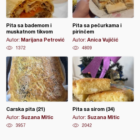
Pita sa bademom i
Pita sa pečurkama i
muskatnom tikvom
pirinčem
Marijana Petrović
Anica Vujičić
Autor:
Autor:
1372
4809
Carska pita (21)
Pita sa sirom (34)
Suzana Mitic
Suzana Mitic
Autor:
Autor:
3957
2042