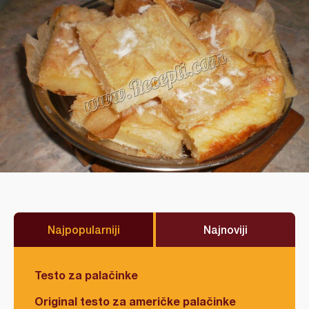
Najpopularniji
Najnoviji
Testo za palačinke
Original testo za američke palačinke