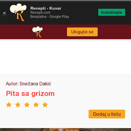
Recepti - Kuvar
Instalirajte
Recepti.com
Besplatna - Google Play
Ulogujte se
Autor: Snežana Dakić
Pita sa grizom
Dodaj u listu