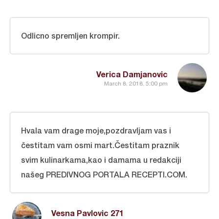
Odlicno spremljen krompir.
Verica Damjanovic
March 8, 2018, 5:00 pm
Hvala vam drage moje,pozdravljam vas i
čestitam vam osmi mart.Čestitam praznik
svim kulinarkama,kao i damama u redakciji
našeg PREDIVNOG PORTALA RECEPTI.COM.
Vesna Pavlovic 271