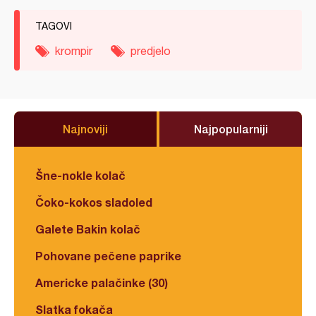
TAGOVI
krompir
predjelo
Najnoviji
Najpopularniji
Šne-nokle kolač
Čoko-kokos sladoled
Galete Bakin kolač
Pohovane pečene paprike
Americke palačinke (30)
Slatka fokača