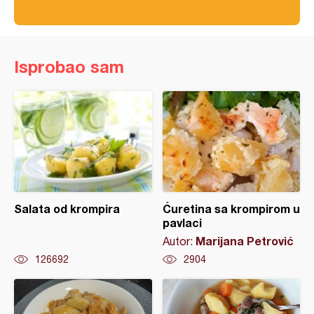
Isprobao sam
Salata od krompira
Ćuretina sa krompirom u
pavlaci
Marijana Petrović
Autor:
126692
2904