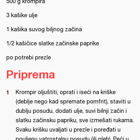
500 g krompira
3 kašike ulje
1 kašika suvog biljnog začina
1/2 kašičice slatke začinske paprike
po potrebi prezle
Priprema
Krompir oljuštiti, oprati i iseći na kriške
(deblje nego kad spremate pomfrit), staviti u
dublju posudu, dodati ulje, suvi bilnji začin i
slatku začinsku papriku, sve izmešati rukama.
Svaku krišku uvaljati u prezle i poređati u
pouljenu vatrostalnu posudu (ili pleh). Peći u