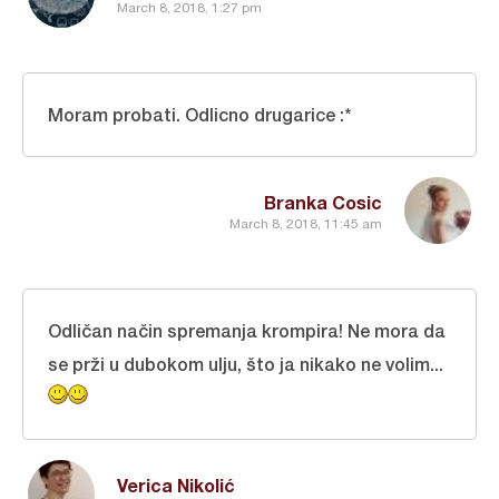
March 8, 2018, 1:27 pm
Moram probati. Odlicno drugarice :*
Branka Cosic
March 8, 2018, 11:45 am
Odličan način spremanja krompira! Ne mora da
se prži u dubokom ulju, što ja nikako ne volim...
Verica Nikolić