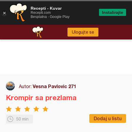
Recepti - Kuvar
Instalirajte
Recepti.com
Besplatna - Google Play
Ulogujte se
Vesna Pavlovic 271
Autor:
Krompir sa prezlama
Dodaj u listu
50 min