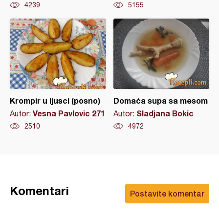
4239
5155
Krompir u ljusci (posno)
Domaća supa sa mesom
Vesna Pavlovic 271
Sladjana Bokic
Autor:
Autor:
2510
4972
Komentari
Postavite komentar