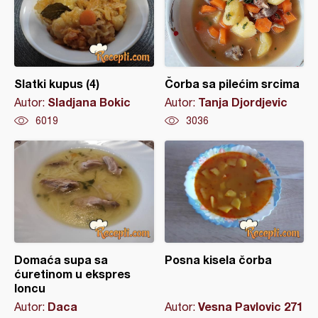
Slatki kupus (4)
Čorba sa pilećim srcima
Sladjana Bokic
Tanja Djordjevic
Autor:
Autor:
6019
3036
Domaća supa sa
Posna kisela čorba
ćuretinom u ekspres
loncu
Daca
Vesna Pavlovic 271
Autor:
Autor: