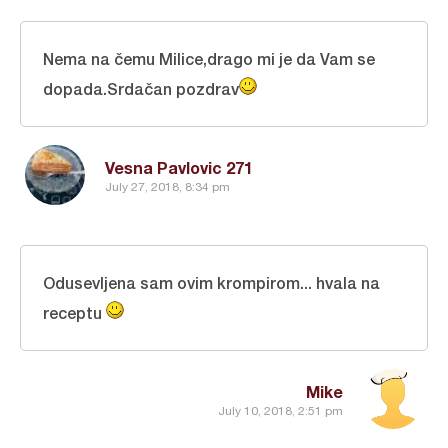
Nema na čemu Milice,drago mi je da Vam se
dopada.Srdačan pozdrav
Vesna Pavlovic 271
July 27, 2018, 8:34 pm
Odusevljena sam ovim krompirom... hvala na
receptu
Mike
July 10, 2018, 2:51 pm