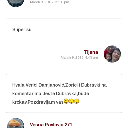
March 9, 2018, 12:16 pm
Super su
Tijana
March 9, 2018, 9:43 am
Hvala Verici Damjanović,Zorici i Dubravki na
komentarima.Jeste Dubravka,bude
krckav.Pozdravljam vas
Vesna Pavlovic 271