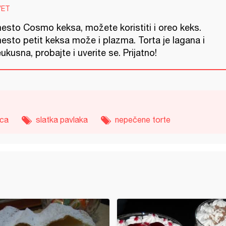
VET
esto Cosmo keksa, možete koristiti i oreo keks.
esto petit keksa može i plazma. Torta je lagana i
ukusna, probajte i uverite se. Prijatno!
ica
slatka pavlaka
nepečene torte