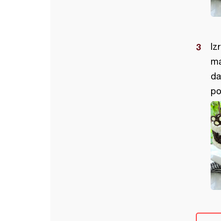
Iz
ma
da
po 