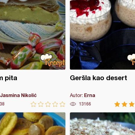
 pita
Geršla kao desert
Jasmina Nikolić
Erna
Autor:
38
13166