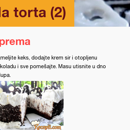
a torta (2)
iprema
meljite keks, dodajte krem sir i otopljenu
koladu i sve pomešajte. Masu utisnite u dno
lupa.