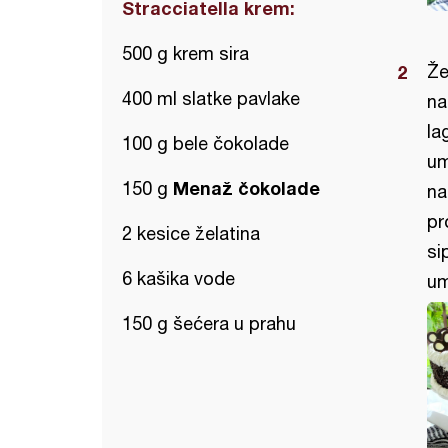
Stracciatella krem:
500 g krem sira
Že
400 ml slatke pavlake
na
la
100 g bele čokolade
um
Menaž čokolade
150 g
na
pr
2 kesice želatina
si
6 kašika vode
um
150 g šećera u prahu