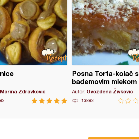
nice
Posna Torta-kolač 
bademovim mlekom
Marina Zdravkovic
Gvozdena Živković
Autor:
83
13883