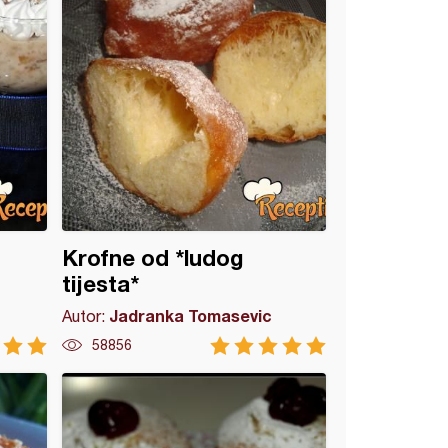
Krofne od *ludog
tijesta*
Jadranka Tomasevic
Autor:
58856