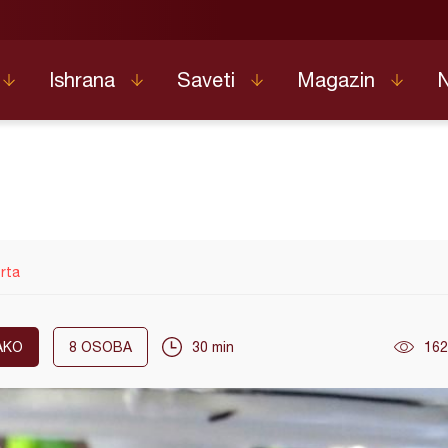
Ishrana
Saveti
Magazin
orta
AKO
8
OSOBA
30 min
162