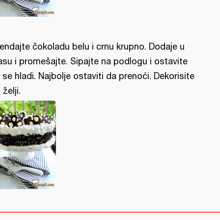
rendajte čokoladu belu i crnu krupno. Dodaje u
su i promešajte. Sipajte na podlogu i ostavite
 se hladi. Najbolje ostaviti da prenoći. Dekorisite
želji.