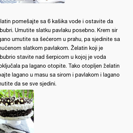
latin pomešajte sa 6 kašika vode i ostavite da
bubri. Umutite slatku pavlaku posebno. Krem sir
gano umutite sa šećerom u prahu, pa sjedinite sa
ućenom slatkom pavlakom. Želatin koji je
bubrio stavite nad šerpicom u kojoj je voda
oključala pa lagano otopite. Tako otopljen želatin
pajte lagano u masu sa sirom i pavlakom i lagano
utite da se sve sjedini.