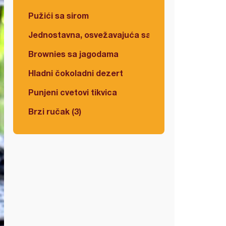
Pužići sa sirom
Jednostavna, osvežavajuća salata
Brownies sa jagodama
Hladni čokoladni dezert
Punjeni cvetovi tikvica
Brzi ručak (3)