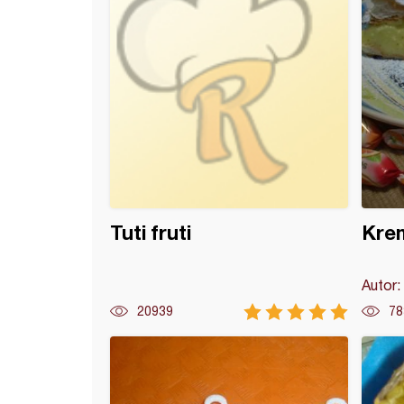
Tuti fruti
Krem
Autor:
20939
78
y muffins