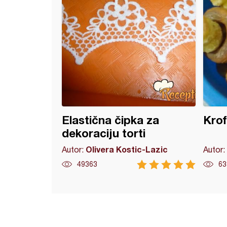
Elastična čipka za
Krof
dekoraciju torti
Olivera Kostic-Lazic
Autor:
Autor:
49363
63