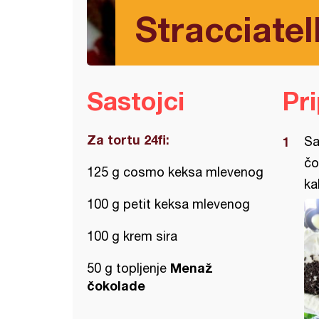
Stracciatell
Sastojci
Pr
Za tortu 24fi:
Sa
čo
125 g cosmo keksa mlevenog
ka
100 g petit keksa mlevenog
100 g krem sira
Menaž
50 g topljenje
čokolade