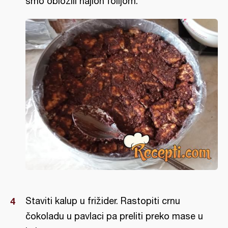
smo obložili najlon folijom.
Staviti kalup u frižider. Rastopiti crnu
čokoladu u pavlaci pa preliti preko mase u