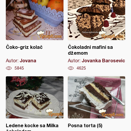
Čoko-griz kolač
Čokoladni mafini sa
džemom
Jovana
Jovanka Barosevic
Autor:
Autor:
5845
4625
Ledene kocke sa Milka
Posna torta (5)