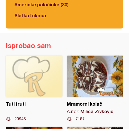
Americke palačinke (30)
Slatka fokača
Isprobao sam
Tuti fruti
Mramorni kolač
Milica Zivkovic
Autor:
20945
7187