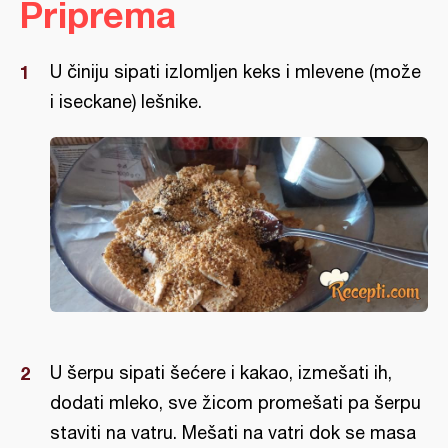
Priprema
U činiju sipati izlomljen keks i mlevene (može
i iseckane) lešnike.
U šerpu sipati šećere i kakao, izmešati ih,
dodati mleko, sve žicom promešati pa šerpu
staviti na vatru. Mešati na vatri dok se masa