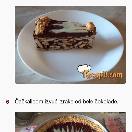
Čačkalicom izvući zrake od bele čokolade.