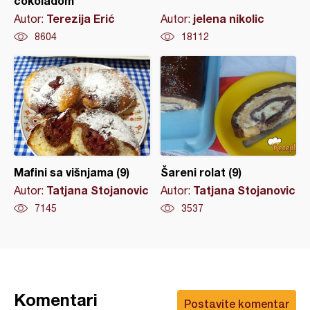
čokoladom
Terezija Erić
jelena nikolic
Autor:
Autor:
8604
18112
Mafini sa višnjama (9)
Šareni rolat (9)
Tatjana Stojanovic
Tatjana Stojanovic
Autor:
Autor:
7145
3537
Komentari
Postavite komentar