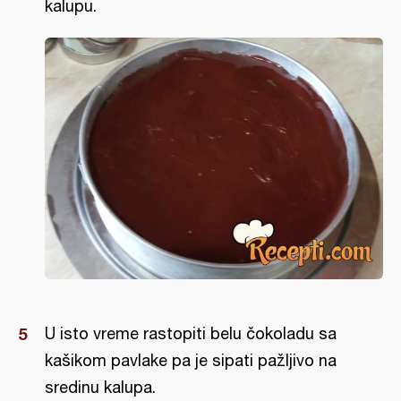
kalupu.
U isto vreme rastopiti belu čokoladu sa
kašikom pavlake pa je sipati pažljivo na
sredinu kalupa.