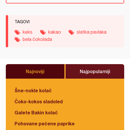
TAGOVI
keks
kakao
slatka pavlaka
bela čokolada
Najnoviji
Najpopularniji
Šne-nokle kolač
Čoko-kokos sladoled
Galete Bakin kolač
Pohovane pečene paprike