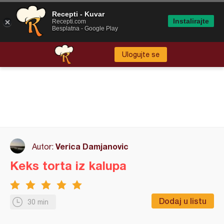
Recepti - Kuvar
Instalirajte
Recepti.com
Besplatna - Google Play
Ulogujte se
Verica Damjanovic
Autor:
Keks torta iz kalupa
Dodaj u listu
30 min