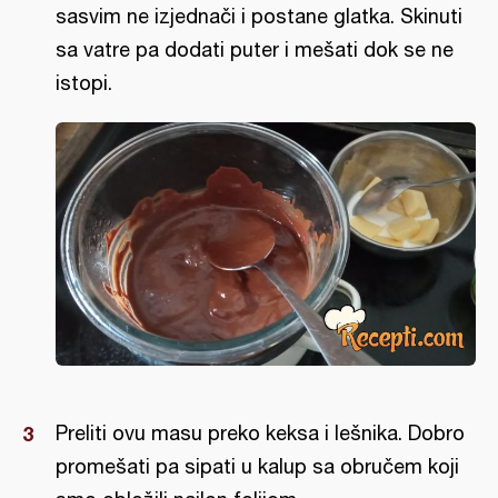
sasvim ne izjednači i postane glatka. Skinuti
sa vatre pa dodati puter i mešati dok se ne
istopi.
Preliti ovu masu preko keksa i lešnika. Dobro
promešati pa sipati u kalup sa obručem koji