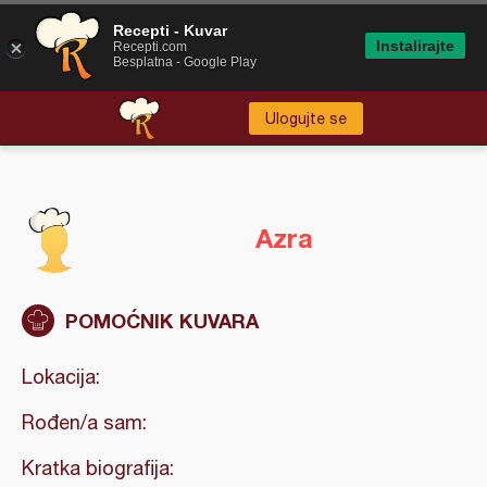
Recepti - Kuvar
Instalirajte
Recepti.com
Besplatna - Google Play
Ulogujte se
Azra
POMOĆNIK KUVARA
Lokacija:
Rođen/a sam:
Kratka biografija: