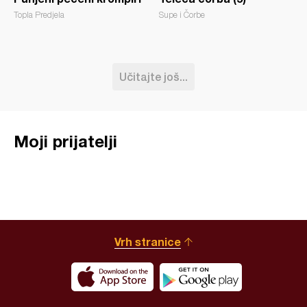
Topla Predjela
Supe i Čorbe
Učitajte još...
Moji prijatelji
Vrh stranice