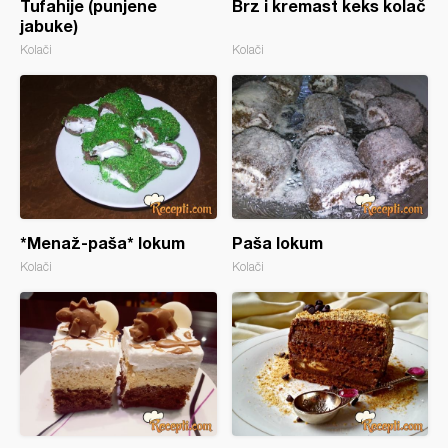
Tufahije (punjene
Brz i kremast keks kolač
jabuke)
Kolači
Kolači
*Menaž-paša* lokum
Paša lokum
Kolači
Kolači