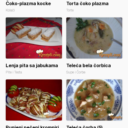
Čoko-plazma kocke
Torta čoko plazma
Kolači
Torte
Lenja pita sa jabukama
Teleća bela čorbica
Pite i Testa
Supe i Čorbe
Punjeni pečeni krompiri
Teleća čorba (5)