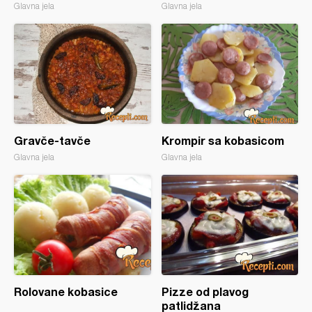
Glavna jela
Glavna jela
Gravče-tavče
Krompir sa kobasicom
Glavna jela
Glavna jela
Rolovane kobasice
Pizze od plavog
patlidžana