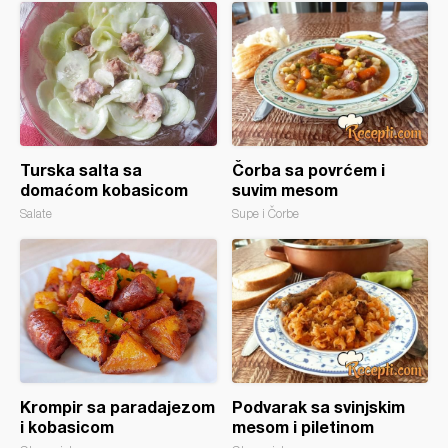
Turska salta sa
Čorba sa povrćem i
domaćom kobasicom
suvim mesom
Salate
Supe i Čorbe
Krompir sa paradajezom
Podvarak sa svinjskim
i kobasicom
mesom i piletinom