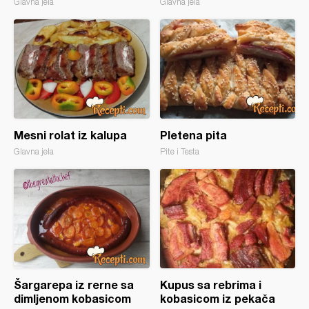
Glavna jela
Glavna jela
Mesni rolat iz kalupa
Pletena pita
Glavna jela
Pite i Testa
Šargarepa iz rerne sa
Kupus sa rebrima i
dimljenom kobasicom
kobasicom iz pekača