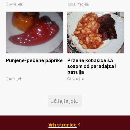
Glavna jela
Topla Predjela
Punjene-pečene paprike
Pržene kobasice sa
sosom od paradajza i
pasulja
Glavna jela
Glavna jela
Učitajte još...
Vrh stranice